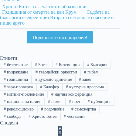
Христо Ботев за… частното образование
Годишнина от смъртта на кан Крум
Съдбата на
българските евреи през Втората световна е спасение и
нищо друго
Подкрепете ни с дарение!
Етикети
#
безсмъртие
#
Ботев
#
Ботеви дни
#
България
#
възраждане
#
гвардейски оркестри
#
гибел
#
годишнина
#
духовно единение
#
завет
#
заря-проверка
#
Калофер
#
културна програма
#
митинг-поклонение
#
научна конференция
#
национална памет
#
памет
#
поет
#
публицист
#
революционер
#
родолюбие
#
саможертва
#
свобода
#
Христо Ботев
#
чествания
Сподели