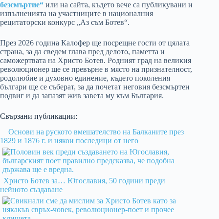
безсмъртие“
или на сайта, където вече са публикувани и
изпълненията на участниците в националния
рецитаторски конкурс „Аз съм Ботев“.
През 2026 година Калофер ще посрещне гости от цялата
страна, за да сведем глава пред делото, паметта и
саможертвата на Христо Ботев. Родният град на великия
революционер ще се превърне в място на признателност,
родолюбие и духовно единение, където поколения
българи ще се съберат, за да почетат неговия безсмъртен
подвиг и да запазят жив завета му към България.
Свързани публикации:
Основи на руското вмешателство на Балканите през
1829 и 1876 г. и някои последици от него
Христо Ботев за… Югославия, 50 години преди
нейното създаване