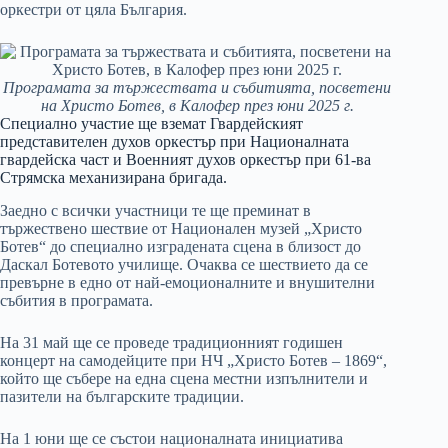
оркестри от цяла България.
Програмата за тържествата и събитията, посветени
на Христо Ботев, в Калофер през юни 2025 г.
Специално участие ще вземат Гвардейският
представителен духов оркестър при Националната
гвардейска част и Военният духов оркестър при 61-ва
Стрямска механизирана бригада.
Заедно с всички участници те ще преминат в
тържествено шествие от Национален музей „Христо
Ботев“ до специално изградената сцена в близост до
Даскал Ботевото училище. Очаква се шествието да се
превърне в едно от най-емоционалните и внушителни
събития в програмата.
На 31 май ще се проведе традиционният годишен
концерт на самодейците при НЧ „Христо Ботев – 1869“,
който ще събере на една сцена местни изпълнители и
пазители на българските традиции.
На 1 юни ще се състои националната инициатива