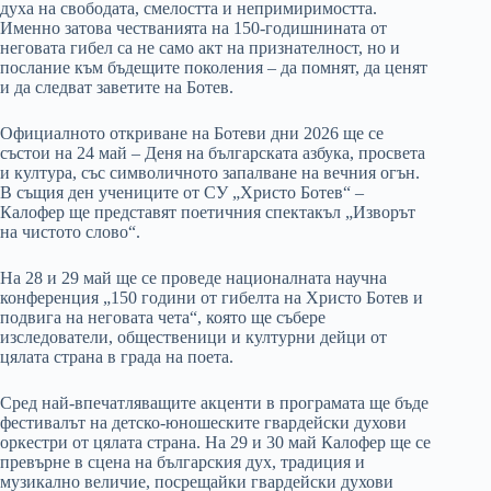
духа на свободата, смелостта и непримиримостта.
Именно затова честванията на 150-годишнината от
неговата гибел са не само акт на признателност, но и
послание към бъдещите поколения – да помнят, да ценят
и да следват заветите на Ботев.
Официалното откриване на Ботеви дни 2026 ще се
състои на 24 май – Деня на българската азбука, просвета
и култура, със символичното запалване на вечния огън.
В същия ден учениците от СУ „Христо Ботев“ –
Калофер ще представят поетичния спектакъл „Изворът
на чистото слово“.
На 28 и 29 май ще се проведе националната научна
конференция „150 години от гибелта на Христо Ботев и
подвига на неговата чета“, която ще събере
изследователи, общественици и културни дейци от
цялата страна в града на поета.
Сред най-впечатляващите акценти в програмата ще бъде
фестивалът на детско-юношеските гвардейски духови
оркестри от цялата страна. На 29 и 30 май Калофер ще се
превърне в сцена на българския дух, традиция и
музикално величие, посрещайки гвардейски духови