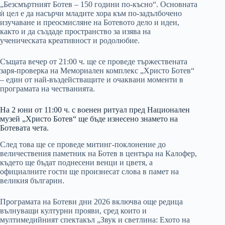
„Безсмъртният Ботев – 150 години по-късно“. Основната
ѝ цел е да насърчи младите хора към по-задълбочено
изучаване и преосмисляне на Ботевото дело и идеи,
както и да създаде пространство за изява на
ученическата креативност и родолюбие.
Същата вечер от 21:00 ч. ще се проведе тържествената
заря-проверка на Мемориален комплекс „Христо Ботев“
– един от най-въздействащите и очаквани моменти в
програмата на честванията.
На 2 юни от 11:00 ч. с военен ритуал пред Национален
музей „Христо Ботев“ ще бъде изнесено знамето на
Ботевата чета.
След това ще се проведе митинг-поклонение до
величествения паметник на Ботев в центъра на Калофер,
където ще бъдат поднесени венци и цветя, а
официалните гости ще произнесат слова в памет на
великия българин.
Програмата на Ботеви дни 2026 включва още редица
вълнуващи културни прояви, сред които и
мултимедийният спектакъл „Звук и светлина: Ехото на