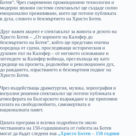
Ботев“. Чрез съвременни прожекционни технологии и
модерни звукови системи спектакълът ще създаде силно
емоционално преживяване, което ще потопи публиката
в духа, словото и безсмъртието на Христо Ботев.
Друг важен акцент е спектакълът за живота и делото на
Христо Ботев – „От корените на Калофер до
безсмъртието на Ботев“, който ще представи епична
поредица от сцени, проследяващи историческия и
духовен път на Калофер – от неговото основаване и
легендите за Калифер войвода, през възхода му като
средище на просвета, родолюбие и революционен дух,
до раждането, израстването и безсмъртния подвиг на
Христо Ботев.
Чрез въздействаща драматургия, музика, хореография и
визуални решения спектакълът ще потопи публиката в
атмосферата на Българското възраждане и ще припомни
силата на свободолюбието, саможертвата и
националната памет.
Цялата програма и всички подробности около
честванията на 150-годишнината от гибелта на Ботев
могат да бъдат следени във
„Христо Ботев – 150 години