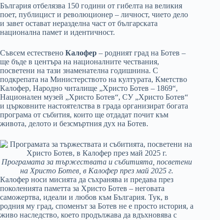
България отбелязва 150 години от гибелта на великия
поет, публицист и революционер – личност, чието дело
и завет остават неразделна част от българската
национална памет и идентичност.
Съвсем естествено
Калофер
– родният град на Ботев –
ще бъде в центъра на националните чествания,
посветени на тази знаменателна годишнина. С
подкрепата на Министерството на културата, Кметство
Калофер, Народно читалище „Христо Ботев – 1869“,
Национален музей „Христо Ботев“, СУ „Христо Ботев“
и църковните настоятелства в града организират богата
програма от събития, които ще отдадат почит към
живота, делото и безсмъртния дух на Ботев.
Програмата за тържествата и събитията, посветени
на Христо Ботев, в Калофер през май 2025 г.
Калофер носи мисията да съхранява и предава през
поколенията паметта за Христо Ботев – неговата
саможертва, идеали и любов към България. Тук, в
родния му град, споменът за Ботев не е просто история, а
живо наследство, което продължава да вдъхновява с