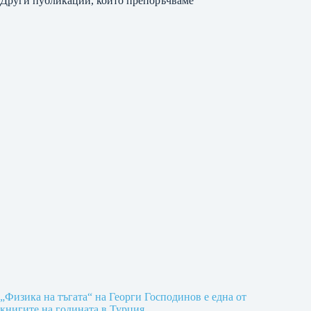
Други публикации, които препоръчваме
„Физика на тъгата“ на Георги Господинов е една от
книгите на годината в Турция