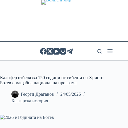
Skip
to
content
Калофер отбелязва 150 години от гибелта на Христо
Ботев с мащабна национална програма
Георги Драганов
24/05/2026
Българска история