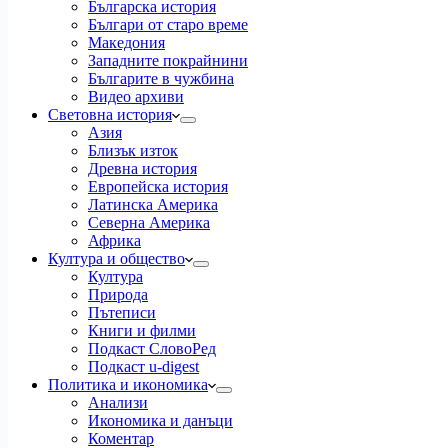
Българска история
Българи от старо време
Македония
Западните покрайнини
Българите в чужбина
Видео архиви
Световна история
Азия
Близък изток
Древна история
Европейска история
Латинска Америка
Северна Америка
Африка
Култура и общество
Култура
Природа
Пътеписи
Книги и филми
Подкаст СловоРед
Подкаст u-digest
Политика и икономика
Анализи
Икономика и данъци
Коментар