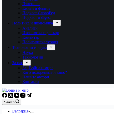
Пътеписи
Книги и филми
Подкаст СловоРед
Подкаст u-digest
Политика и икономика
Анализи
Икономика и данъци
Коментар
Политическа теория
Технологии и наука
Наука
Технологии
За нас
За „Война и мир“
Кого подкрепяме и защо?
Нашите автори
Контакти
Search
България