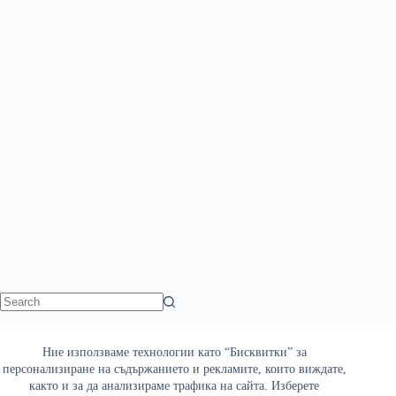
No
results
Ние използваме технологии като “Бисквитки” за
Най-четени
персонализиране на съдържанието и рекламите, които виждате,
както и за да анализираме трафика на сайта. Изберете