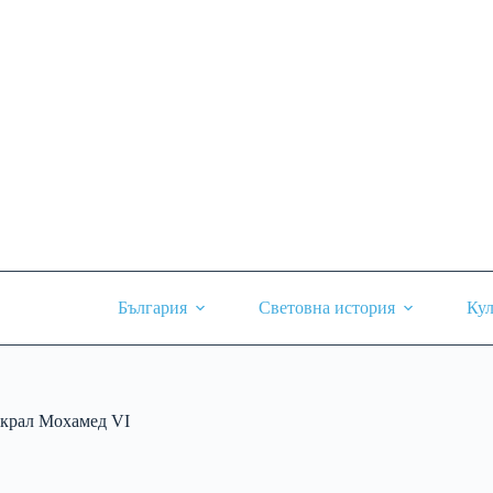
Skip
to
content
България
Световна история
Кул
крал Мохамед VI