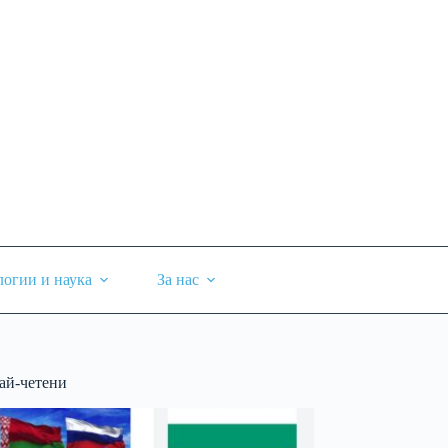
логии и наука
За нас
ай-четени