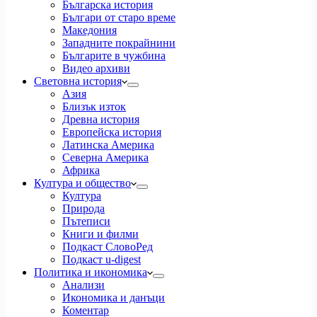
Българска история
Българи от старо време
Македония
Западните покрайнини
Българите в чужбина
Видео архиви
Световна история
Азия
Близък изток
Древна история
Европейска история
Латинска Америка
Северна Америка
Африка
Култура и общество
Култура
Природа
Пътеписи
Книги и филми
Подкаст СловоРед
Подкаст u-digest
Политика и икономика
Анализи
Икономика и данъци
Коментар