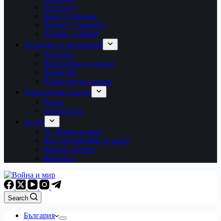
Пътеписи
Книги и филми
Подкаст СловоРед
Подкаст u-digest
Политика и икономика
Анализи
Икономика и данъци
Коментар
Политическа теория
Технологии и наука
Наука
Технологии
За нас
За „Война и мир“
Кого подкрепяме и защо?
Нашите автори
Контакти
Search
България