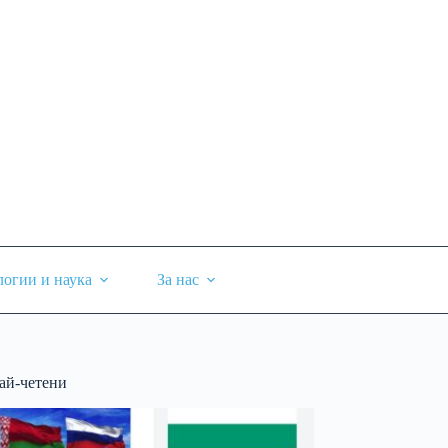
логии и наука
За нас
ай-четени