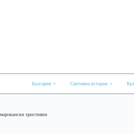
Skip
to
content
България
Световна история
Кул
марокански християни