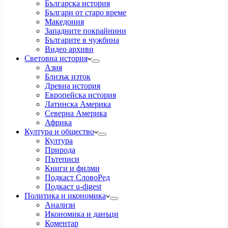
Българска история
Българи от старо време
Македония
Западните покрайнини
Българите в чужбина
Видео архиви
Световна история
Азия
Близък изток
Древна история
Европейска история
Латинска Америка
Северна Америка
Африка
Култура и общество
Култура
Природа
Пътеписи
Книги и филми
Подкаст СловоРед
Подкаст u-digest
Политика и икономика
Анализи
Икономика и данъци
Коментар