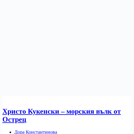
Христо Кукенски – морския вълк от
Острец
Дора Константинова