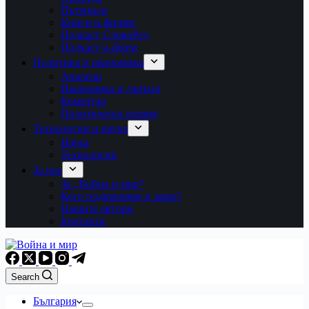
Пътеписи
Книги и филми
Подкаст СловоРед
Подкаст u-digest
Политика и икономика
Анализи
Икономика и данъци
Коментар
Политическа теория
Технологии и наука
Наука
Технологии
За нас
За „Война и мир“
Кого подкрепяме и защо?
Нашите автори
Контакти
Search
България