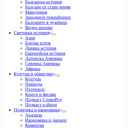
Българска история
Българи от старо време
Македония
Западните покрайнини
Българите в чужбина
Видео архиви
Световна история
Азия
Близък изток
Древна история
Европейска история
Латинска Америка
Северна Америка
Африка
Култура и общество
Култура
Природа
Пътеписи
Книги и филми
Подкаст СловоРед
Подкаст u-digest
Политика и икономика
Анализи
Икономика и данъци
Коментар