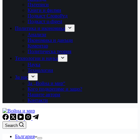
Пътеписи
Книги и филми
Подкаст СловоРед
Подкаст u-digest
Политика и икономика
Анализи
Икономика и данъци
Коментар
Политическа теория
Технологии и наука
Наука
Технологии
За нас
За „Война и мир“
Кого подкрепяме и защо?
Нашите автори
Контакти
Search
България