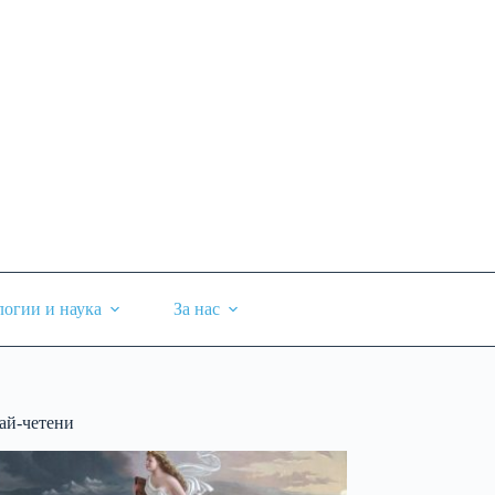
логии и наука
За нас
ай-четени