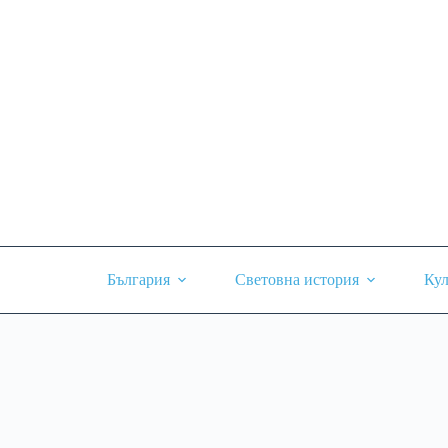
Skip
to
content
България
Световна история
Кул