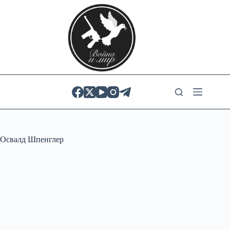
Skip
to
content
Освалд Шпенглер