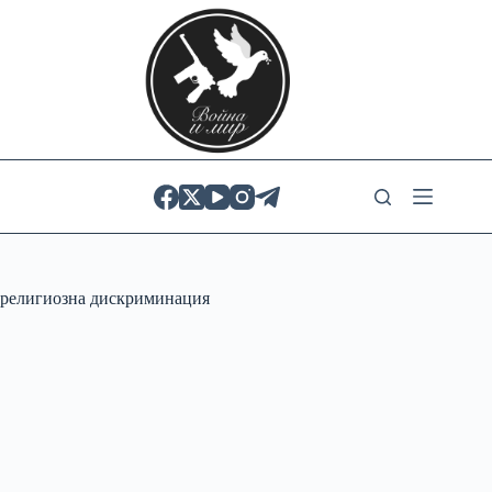
Skip
to
content
религиозна дискриминация