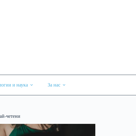
логии и наука
За нас
ай-четени