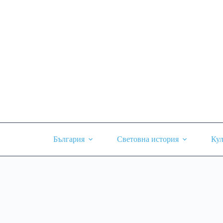
Skip
to
content
България
Световна история
Кул