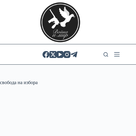
Skip
to
content
свобода на избора