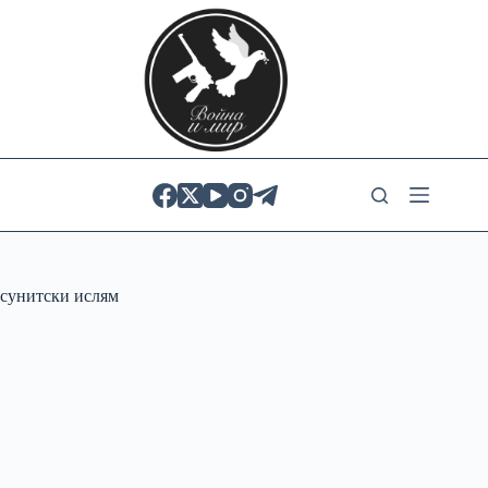
Skip
to
content
сунитски ислям