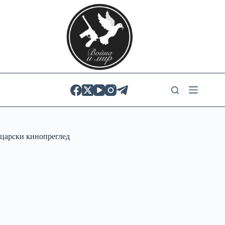
Skip
to
content
царски кинопреглед