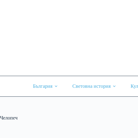
Skip
to
content
България
Световна история
Кул
Челопеч