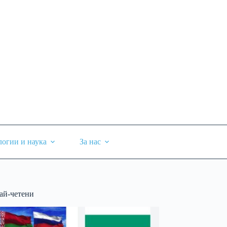
логии и наука
За нас
ай-четени