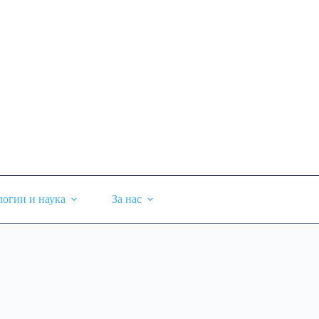
логии и наука
За нас