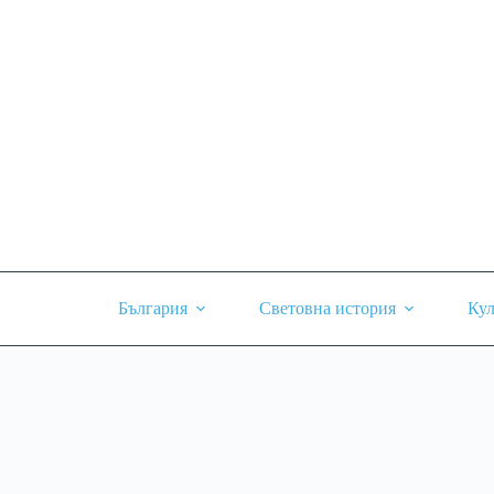
Skip
to
content
България
Световна история
Кул