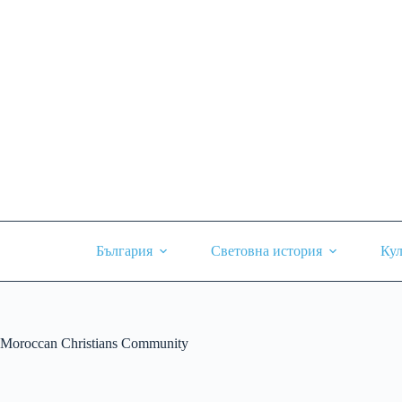
Skip
to
content
България
Световна история
Кул
Moroccan Christians Community