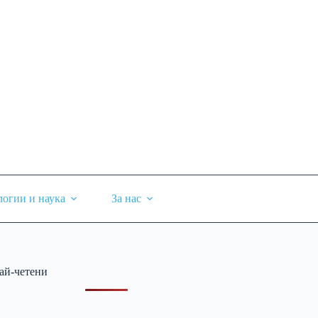
логии и наука
За нас
ай-четени