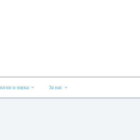
логии и наука
За нас