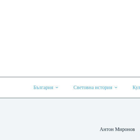
Skip
to
content
България
Световна история
Кул
Антон Миронов