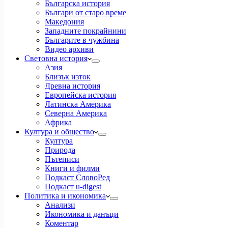
Българска история
Българи от старо време
Македония
Западните покрайнини
Българите в чужбина
Видео архиви
Световна история
Азия
Близък изток
Древна история
Европейска история
Латинска Америка
Северна Америка
Африка
Култура и общество
Култура
Природа
Пътеписи
Книги и филми
Подкаст СловоРед
Подкаст u-digest
Политика и икономика
Анализи
Икономика и данъци
Коментар