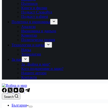
Пътеписи
Книги и филми
Подкаст СловоРед
Подкаст u-digest
Политика и икономика
Анализи
Икономика и данъци
Коментар
Политическа теория
Технологии и наука
Наука
Технологии
За нас
За „Война и мир“
Кого подкрепяме и защо?
Нашите автори
Контакти
Search
България