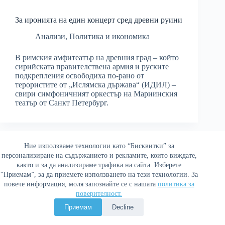
За иронията на един концерт сред древни руини
Анализи
,
Политика и икономика
В римския амфитеатър на древния град – който
сирийската правителствена армия и руските
подкрепления освободиха по-рано от
терористите от „Ислямска държава“ (ИДИЛ) –
свири симфоничният оркестър на Мариинския
театър от Санкт Петербург.
Ние използваме технологии като “Бисквитки” за
Най-четени
персонализиране на съдържанието и рекламите, които виждате,
както и за да анализираме трафика на сайта. Изберете
“Приемам”, за да приемете използването на тези технологии. За
повече информация, моля запознайте се с нашата
политика за
поверителност.
Политика за поверителност
Приемам
Decline
Copyright © 2026 Война и мир. Сайтът е оптимизиран от
Сергей Петров - Араджиони
и агенция
Атаман