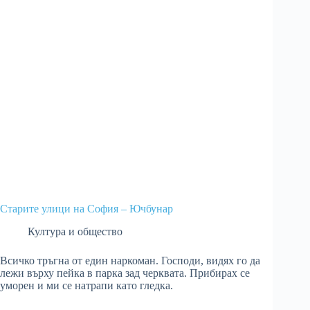
Старите улици на София – Ючбунар
Култура и общество
Всичко тръгна от един наркоман. Господи, видях го да
лежи върху пейка в парка зад черквата. Прибирах се
уморен и ми се натрапи като гледка.