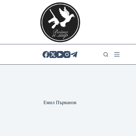
Skip
to
content
Емил Първанов