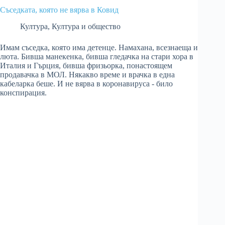
Съседката, която не вярва в Ковид
Култура
,
Култура и общество
Имам съседка, която има детенце. Намахана, всезнаеща и
люта. Бивша манекенка, бивша гледачка на стари хора в
Италия и Гърция, бивша фризьорка, понастоящем
продавачка в МОЛ. Някакво време и врачка в една
кабеларка беше. И не вярва в коронавируса - било
конспирация.