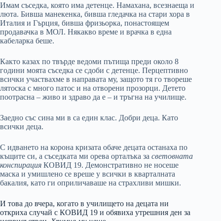
Имам съседка, която има детенце. Намахана, всезнаеща и
люта. Бивша манекенка, бивша гледачка на стари хора в
Италия и Гърция, бивша фризьорка, понастоящем
продавачка в МОЛ. Някакво време и врачка в една
кабеларка беше.
Както казах по твърде ведоми пътища преди около 8
години моята съседка се сдоби с детенце. Перцептивно
всички участвахме в направата му, защото тя го твореше
лятоска с много патос и на отворени прозорци. Детето
поотрасна – живо и здраво да е – и тръгна на училище.
Заедно със сина ми в са един клас. Добри деца. Като
всички деца.
С идването на корона кризата обаче децата останаха по
къщите си, а съседката ми орева орталъка за
световната
конспирация
КОВИД 19. Демонстративно не носеше
маска и умишлено се вреше у всички в кварталната
бакалия, като ги оприличаваше на страхливи мишки.
И това до вчера, когато в училището на децата ни
откриха случай с КОВИД 19 и обявиха утрешния ден за