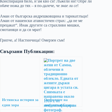
Конспирация било, н’ам кво си! Лъжели ни! Опре ли
обаче ножа до тях – я по-далече, че
знае ли се
!
Аман от българска андрешковщина и тарикатлъци!
Аман от нашенски атавистичен страх: „да не ме
прецакат“. Инак другите са страхливи мишки,
смотаняци и да си мрат!
Грипче, а! Настинчица! Омерзен съм!
Свързани Публикации:
Истинска история за
Островите на
едни хора
любовта в Самоа