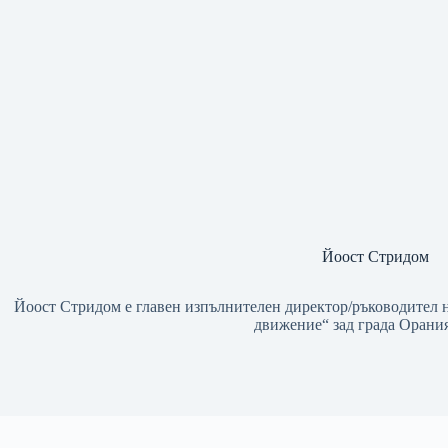
Йоост Стридом
Йоост Стридом e главен изпълнителен директор/ръководител 
движение“ зад града Орани