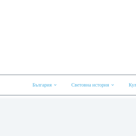
Skip
to
content
България
Световна история
Кул