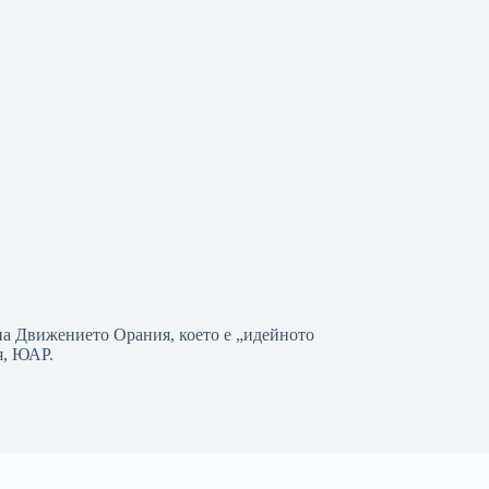
на Движението Орания, което е „идейното
я, ЮАР.