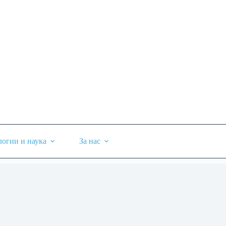
логии и наука
За нас