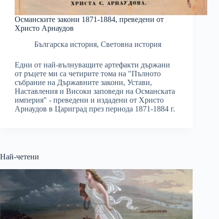
Османските закони 1871-1884, преведени от
Христо Арнаудов
Българска история
,
Световна история
Едни от най-вълнуващите артефакти държани
от ръцете ми са четирите тома на "Пълното
събрание на Държавните закони, Устави,
Наставления и Високи заповеди на Османската
империя" - преведени и издадени от Христо
Арнаудов в Цариград през периода 1871-1884 г.
Най-четени