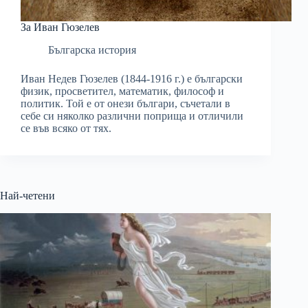
За Иван Гюзелев
Българска история
Иван Недев Гюзелев (1844-1916 г.) е български
физик, просветител, математик, философ и
политик. Той е от онези българи, съчетали в
себе си няколко различни поприща и отличили
се във всяко от тях.
Най-четени