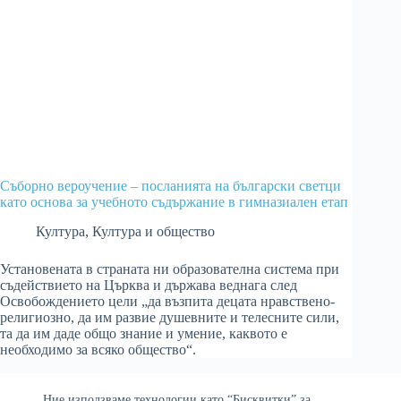
Съборно вероучение – посланията на български светци
като основа за учебното съдържание в гимназиален етап
Култура
,
Култура и общество
Установената в страната ни образователна система при
съдействието на Църква и държава веднага след
Освобождението цели „да възпита децата нравствено-
религиозно, да им развие душевните и телесните сили,
та да им даде общо знание и умение, каквото е
необходимо за всяко общество“.
Ние използваме технологии като “Бисквитки” за