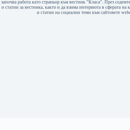
започва работа като страньор към вестник "Класа". През седемт
и статии за вестника, както и да взима интервюта в сферата на
и статии на социални теми към сайтовете webc