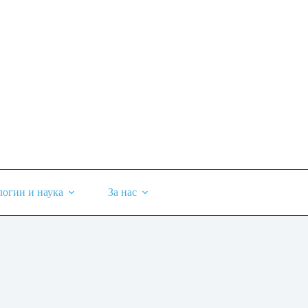
логии и наука
За нас