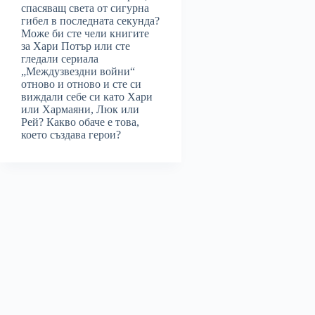
спасяващ света от сигурна
гибел в последната секунда?
Може би сте чели книгите
за Хари Потър или сте
гледали сериала
„Междузвездни войни“
отново и отново и сте си
виждали себе си като Хари
или Хармаяни, Люк или
Рей? Какво обаче е това,
което създава герои?