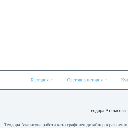
Skip
to
content
България
Световна история
Кул
Теодора Атанасова
Теодора Атанасова работи като графичен дизайнер в различни