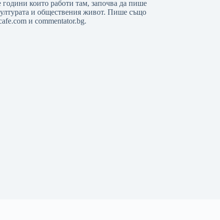
е години които работи там, започва да пише
 културата и обществения живот. Пише също
afe.com и commentator.bg.