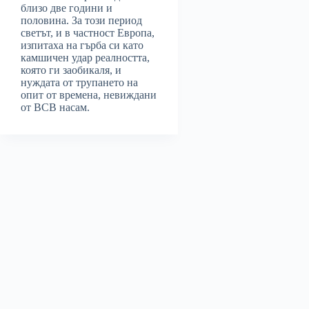
близо две години и
половина. За този период
светът, и в частност Европа,
изпитаха на гърба си като
камшичен удар реалността,
която ги заобикаля, и
нуждата от трупането на
опит от времена, невиждани
от ВСВ насам.