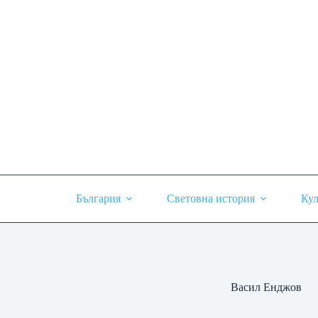
Skip
to
content
България
Световна история
Кул
Васил Енджов