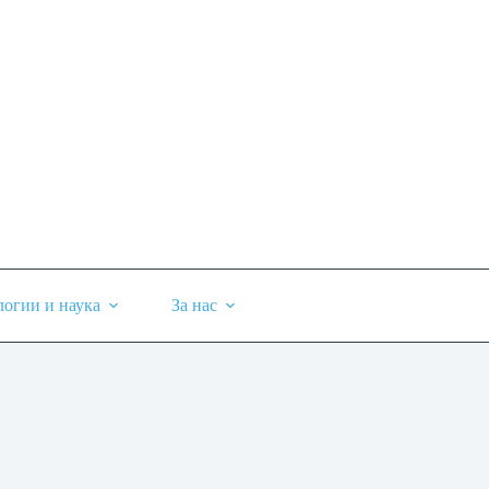
логии и наука
За нас