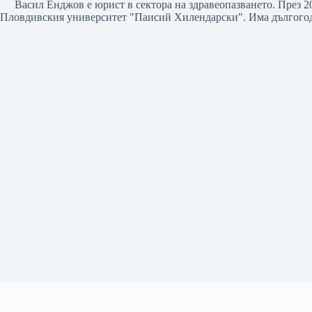
Васил Енджов е юрист в сектора на здравеопазването. През 2
Пловдивския университет "Паисий Хилендарски". Има дългогод