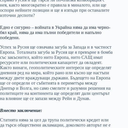
нея, както многократно е правила в миналото, или ще
оспори нейните позиции и ще я изпъди при останалите
източни деспоти?
Едно е сигурно – войната в Украйна няма да има черно-
бял край, няма да има пълни победители и напълно
победени.
Успех за Русия ще означава загуба за Запада и в частност
Европа. Тоталната загуба за Русия ще я превърне в бомба
със закъснител, който нито Европа, нито САЩ имат
ресурсите или политическия капацитет да овладеят.
Както винаги, геополитическите интереси ще определят
дневния ред на мира, който рано или късно ще настъпи
между двете враждуващи държави. Бъдещето на Европа
ще се определи от събитията в периметъра между
Днепър и Волга, но само смелите и разумни решения на
политиците на континента ще определят дали центърът
на влияние ще се запази между Рейн и Дунав.
Вместо заключение:
Статията няма за цел да трупа политически кредит или
да търси обществени акламации, доколкото авторът не е