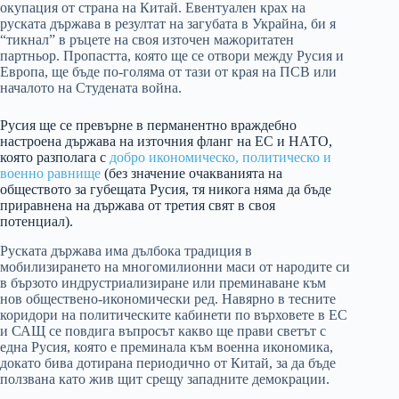
окупация от страна на Китай. Евентуален крах на
руската държава в резултат на загубата в Украйна, би я
“тикнал” в ръцете на своя източен мажоритатен
партньор. Пропастта, която ще се отвори между Русия и
Европа, ще бъде по-голяма от тази от края на ПСВ или
началото на Студената война.
Русия ще се превърне в перманентно враждебно
настроена държава на източния фланг на ЕС и НАТО,
която разполага с
добро икономическо, политическо и
военно равнище
(без значение очакванията на
обществото за губещата Русия, тя никога няма да бъде
приравнена на държава от третия свят в своя
потенциал).
Руската държава има дълбока традиция в
мобилизирането на многомилионни маси от народите си
в бързото индрустриализиране или преминаване към
нов обществено-икономически ред. Навярно в тесните
коридори на политическите кабинети по върховете в ЕС
и САЩ се повдига въпросът какво ще прави светът с
една Русия, която е преминала към военна икономика,
докато бива дотирана периодично от Китай, за да бъде
ползвана като жив щит срещу западните демокрации.