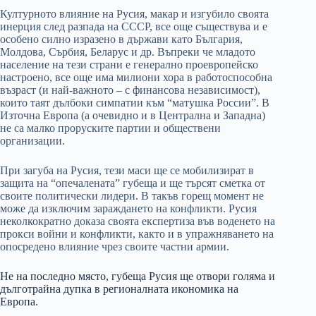
Културното влияние на Русия, макар и изгубило своята
инерция след разпада на СССР, все още съществува и е
особено силно изразено в държави като България,
Молдова, Сърбия, Беларус и др. Въпреки че младото
население на тези страни е генерално проевропейско
настроено, все още има милиони хора в работоспособна
възраст (и най-важното – с финансова независимост),
които таят дълбоки симпатии към “матушка России”. В
Източна Европа (а очевидно и в Централна и Западна)
не са малко проруските партии и обществени
организации.
При загуба на Русия, тези маси ще се мобилизират в
защита на “опечалената” губеща и ще търсят сметка от
своите политически лидери. В такъв горещ момент не
може да изключим зараждането на конфликти. Русия
неколкократно доказа своята експертиза във воденето на
прокси войни и конфликти, както и в упражняването на
опосредено влияние чрез своите частни армии.
Не на последно място, губеща Русия ще отвори голяма и
дълготрайна дупка в регионалната икономика на
Европа.