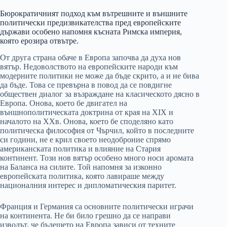
Бюрократичният подход към вътрешните и външните
политически предизвикателства пред европейските
държави особено напомня късната Римска империя,
която ерозира отвътре.
От друга страна обаче в Европа започва да духа нов
вятър. Недоволството на европейските народи към
модерните политики не може да бъде скрито, а и не бива
да бъде. Това се превърна в повод да се повдигне
обществен диалог за възраждане на класическото дясно в
Европа. Онова, което бе двигател на
външнополитическата доктрина от края на XIX и
началото на XXв. Онова, което бе споделяно като
политическа философия от Чърчил, който в последните
си години, не е крил своето неодоброние спрямо
американската политика и влияние на Стария
континент. Този нов вятър особено много носи аромата
на Баланса на силите. Той напомня за изконно
европейската политика, която лавираше между
националния интерес и дипломатическия паритет.
Франция и Германия са основните политически играчи
на континента. Не би било грешно да се направи
изводът, че бъдещето на Европа зависи от техните