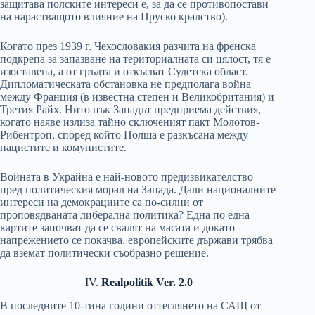
защитава полските интереси е, за да се противопостави
на нарастващото влияние на Пруско кралство).
Когато през 1939 г. Чехословакия разчита на френска
подкрепа за запазване на териториалната си цялост, тя е
изоставена, а от гръдта ѝ откъсват Судетска област.
Дипломатическата обстановка не предполага война
между Франция (в известна степен и Великобритания) и
Третия Райх. Нито пък Западът предприема действия,
когато наяве излиза тайно сключеният пакт Молотов-
Рибентроп, според който Полша е разкъсана между
нацистите и комунистите.
Войната в Украйна е най-новото предизвикателство
пред политическия морал на Запада. Дали националните
интереси на демокрациите са по-силни от
проповядваната либерална политика? Една по една
картите започват да се свалят на масата и докато
напрежението се покачва, европейските държави трябва
да вземат политически съобразно решение.
IV.
Realpolitik Ver. 2.0
В последните 10-тина години оттеглянето на САЩ от