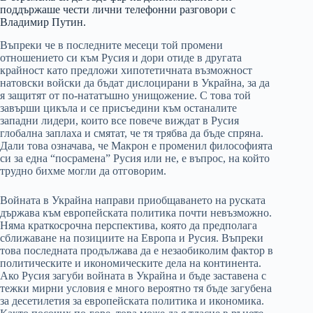
поддържаше чести лични телефонни разговори с
Владимир Путин.
Въпреки че в последните месеци той промени
отношението си към Русия и дори отиде в другата
крайност като предложи хипотетичната възможност
натовски войски да бъдат дислоцирани в Украйна, за да
я защитят от по-нататъшно унищожение. С това той
завърши цикъла и се присъедини към останалите
западни лидери, които все повече виждат в Русия
глобална заплаха и смятат, че тя трябва да бъде спряна.
Дали това означава, че Макрон е променил философията
си за една “посрамена” Русия или не, е въпрос, на който
трудно бихме могли да отговорим.
Войната в Украйна направи приобщаването на руската
държава към европейската политика почти невъзможно.
Няма краткосрочна перспектива, която да предполага
сближаване на позициите на Европа и Русия. Въпреки
това последната продължава да е незаобиколим фактор в
политическите и икономическите дела на континента.
Ако Русия загуби войната в Украйна и бъде заставена с
тежки мирни условия е много вероятно тя бъде загубена
за десетилетия за европейската политика и икономика.