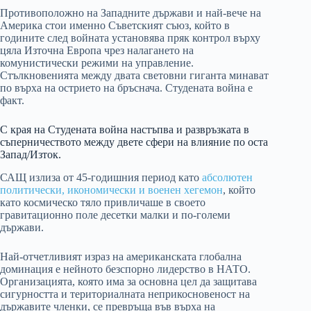
Противоположно на Западните държави и най-вече на
Америка стои именно Съветският съюз, който в
годините след войната установява пряк контрол върху
цяла Източна Европа чрез налагането на
комунистически режими на управление.
Стълкновенията между двата световни гиганта минават
по върха на острието на бръснача. Студената война е
факт.
С края на Студената война настъпва и развръзката в
съперничеството между двете сфери на влияние по оста
Запад/Изток.
САЩ излиза от 45-годишния период като
абсолютен
политически, икономически и военен хегемон
, който
като космическо тяло привличаше в своето
гравитационно поле десетки малки и по-големи
държави.
Най-отчетливият израз на американската глобална
доминация е нейното безспорно лидерство в НАТО.
Организацията, която има за основна цел да защитава
сигурността и териториалната неприкосновеност на
държавите членки, се превръща във върха на