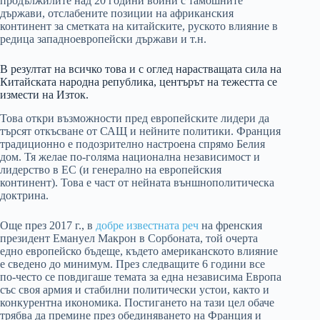
продължилите над 20 години войни с тамошните
държави, отслабените позиции на африканския
континент за сметката на китайските, руското влияние в
редица западноевропейски държави и т.н.
В резултат на всичко това и с оглед нарастващата сила на
Китайската народна република, центърът на тежестта се
измести на Изток.
Това откри възможности пред европейските лидери да
търсят откъсване от САЩ и нейните политики. Франция
традиционно е подозрително настроена спрямо Белия
дом. Тя желае по-голяма национална независимост и
лидерство в ЕС (и генерално на европейския
континент). Това е част от нейната външнополитическа
доктрина.
Още през 2017 г., в
добре известната реч
на френския
президент Емануел Макрон в Сорбоната, той очерта
едно европейско бъдеще, където американското влияние
е сведено до минимум. През следващите 6 години все
по-често се повдигаше темата за една независима Европа
със своя армия и стабилни политически устои, както и
конкурентна икономика. Постигането на тази цел обаче
трябва да премине през обединяването на Франция и