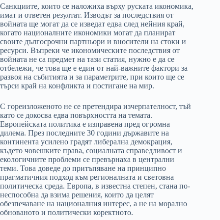
Санкциите, които се наложиха върху руската икономика,
имат и ответен резултат. Изводът за последствия от
войната ще могат да се изведат едва след нейния край,
когато националните икономики могат да планират
своите дългосрочни партньори и вносители на стоки и
ресурси. Въпреки че икономическите последствия от
войната не са предмет на тази статия, нужно е да се
отбележи, че това ще е един от най-важните фактори за
развоя на събитията и за параметрите, при които ще се
търси край на конфликта и постигане на мир.
С гореизложеното не се претендира изчерпателност, тъй
като се докосва едва повърхността на темата.
Европейската политика е изправена пред огромна
дилема. През последните 30 години държавите на
континента усилено градят либерална демокрация,
където човешките права, социалната справедливост и
екологичните проблеми се превърнаха в централни
теми. Това доведе до притъпяване на принципно
прагматичния подход към регионалната и световна
политическа среда. Европа, в известна степен, стана по-
неспособна да взима решения, които да целят
обезпечаване на националния интерес, а не на морално
обнованото и политически коректното.