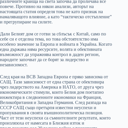
различните краища на света започва да проличава все
повече. Противно на някои анализи, авторът на
настоящата статия определя това не като признак на
намаляващото влияние, а като “тактическо отстъпление”
и прегрупиране на силите.
Дали Белият дом се готви за сблъсък с Китай, само по
себе си е отделна тема, но това обстоятелство има
особено значение за Европа и войната в Украйна. Когато
една държава няма ресурсите, волята и обективната
възможност да упражнява контрол в даден регион,
народите започват да се борят за лидерство и
независимост.
След края на ВСВ Западна Европа е пряко зависима от
САЩ. Тази зависимост от една страна се обективира
чрез лидерството на Америка в НАТО, от друга чрез
икономическите стимули, които Белия дом поетапно
инжектира в следвоенните икономики на Франция,
Великобритания и Западна Германия. След разпада на
СССР САЩ също претърпя известни неуспехи и
пропуквания в своята външнополитическа позиция.
Част от тези неуспехи са съмнителните резултати, които
произлязоха от намесата в Близкия изток и