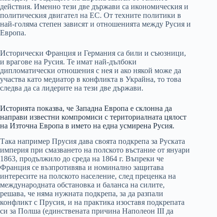
действия. Именно тези две държави са икономическия и
политическия двигател на ЕС. От техните политики в
най-голяма степен зависят и отношенията между Русия и
Европа.
Исторически Франция и Германия са били и съюзници,
и врагове на Русия. Те имат най-дълбоки
дипломатически отношения с нея и ако някой може да
участва като медиатор в конфликта в Украйна, то това
следва да са лидерите на тези две държави.
Историята показва, че Западна Европа е склонна да
направи известни компромиси с териториалната цялост
на Източна Европа в името на една усмирена Русия.
Така например Прусия дава своята подкрепа за Руската
империя при смазването на полското въстание от януари
1863, продължило до среда на 1864 г. Въпреки че
Франция се възпротивява и номинално защитава
интересите на полското население, след преценка на
международната обстановка и баланса на силите,
решава, че няма нужната подкрепа, за да разпали
конфликт с Прусия, и на практика изоставя подкрепата
си за Полша (единствената причина Наполеон III да