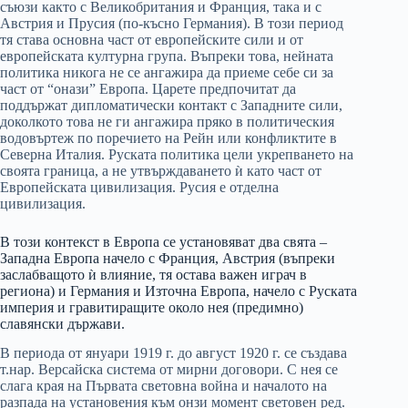
съюзи както с Великобритания и Франция, така и с
Австрия и Прусия (по-късно Германия). В този период
тя става основна част от европейските сили и от
европейската културна група. Въпреки това, нейната
политика никога не се ангажира да приеме себе си за
част от “онази” Европа. Царете предпочитат да
поддържат дипломатически контакт с Западните сили,
доколкото това не ги ангажира пряко в политическия
водовъртеж по поречието на Рейн или конфликтите в
Северна Италия. Руската политика цели укрепването на
своята граница, а не утвърждаването ѝ като част от
Европейската цивилизация. Русия е отделна
цивилизация.
В този контекст в Европа се установяват два свята –
Западна Европа начело с Франция, Австрия (въпреки
заслабващото ѝ влияние, тя остава важен играч в
региона) и Германия и Източна Европа, начело с Руската
империя и гравитиращите около нея (предимно)
славянски държави.
В периода от януари 1919 г. до август 1920 г. се създава
т.нар. Версайска система от мирни договори. С нея се
слага края на Първата световна война и началото на
разпада на установения към онзи момент световен ред.