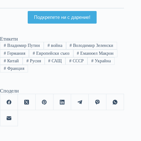
политици относно
Русия.
Подкрепете ни с дарение!
Етикети
#
Владимир Путин
#
война
#
Володимир Зеленски
#
Германия
#
Европейски съюз
#
Еманюел Макрон
#
Китай
#
Русия
#
САЩ
#
СССР
#
Украйна
#
Франция
Сподели