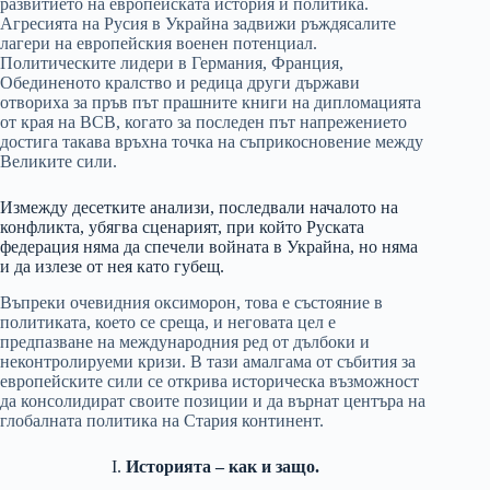
развитието на европейската история и политика.
Агресията на Русия в Украйна задвижи ръждясалите
лагери на европейския военен потенциал.
Политическите лидери в Германия, Франция,
Обединеното кралство и редица други държави
отвориха за пръв път прашните книги на дипломацията
от края на ВСВ, когато за последен път напрежението
достига такава връхна точка на съприкосновение между
Великите сили.
Измежду десетките анализи, последвали началото на
конфликта, убягва сценарият, при който Руската
федерация няма да спечели войната в Украйна, но няма
и да излезе от нея като губещ.
Въпреки очевидния оксиморон, това е състояние в
политиката, което се среща, и неговата цел е
предпазване на международния ред от дълбоки и
неконтролируеми кризи. В тази амалгама от събития за
европейските сили се открива историческа възможност
да консолидират своите позиции и да върнат центъра на
глобалната политика на Стария континент.
I.
Историята – как и защо.