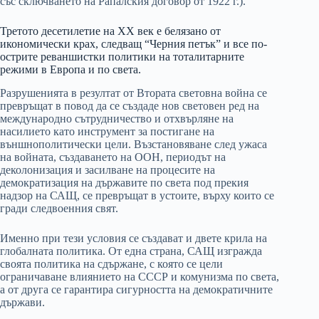
със сключването на Рапалския договор от 1922 г.).
Третото десетилетие на XX век е белязано от
икономически крах, следващ “Черния петък” и все по-
острите реваншистки политики на тоталитарните
режими в Европа и по света.
Разрушенията в резултат от Втората световна война се
превръщат в повод да се създаде нов световен ред на
международно сътрудничество и отхвърляне на
насилието като инструмент за постигане на
външнополитически цели. Възстановяване след ужаса
на войната, създаването на ООН, периодът на
деколонизация и засилване на процесите на
демократизация на държавите по света под прекия
надзор на САЩ, се превръщат в устоите, върху които се
гради следвоенния свят.
Именно при тези условия се създават и двете крила на
глобалната политика. От една страна, САЩ изгражда
своята политика на сдържане, с която се цели
ограничаване влиянието на СССР и комунизма по света,
а от друга се гарантира сигурността на демократичните
държави.