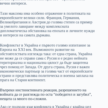
вечни интереси.
Тази максима има особено отражение в политиката на
европейските велики сили. Франция, Германия,
Великобритания и Австрия до голяма степен са пример
за умелото лавиране между комплексната
дипломатическа обстановка на епохата и личните нужди
и интереси на самата държава.
Конфликтът в Украйна е първото голямо изпитание за
Европа на XXI век. Възможното развитие на
обстоятелствата изглежда така: от една страна, Украйна
не може да се справи сама с Русия и е редно нейната
териториална и национална цялост да бъде защитена
чрез помощ от Запада. От друга страна, Русия е важен
икономически партньор за голяма част от европейските
страни и представлява политическа и военна заплаха на
прага на Стария континент.
Въпреки инстинктивната реакция, разрешението на
войната да се разглежда по оста “победител и загубил”,
нещата са много по-сложни.
Ако се подходи към конфликта в Украйна с крайна цел