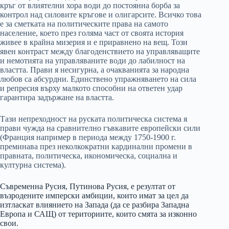
кръг от влиятелни хора води до постоянна борба за
контрол над силовите кръгове и олигарсите. Всичко това
е за сметката на политическите права на самото
население, което през голяма част от своята история
живее в крайна мизерия и е приравнено на вещ. Този
явен контраст между благоденствието на управляващите
и немотията на управляваните води до лабилност на
властта. Прави я несигурна, а очакванията за народна
любов са абсурдни. Единствено упражняването на сила
и репресия върху малкото способни на ответен удар
гарантира задържане на властта.
Тази непреходност на руската политическа система я
прави чужда на сравнително гъвкавите европейски сили
(Франция например в периода между 1750-1900 г.
преминава през неколкократни кардинални промени в
правната, политическа, икономическа, социална и
културна система).
Съвременна Русия, Путинова Русия, е резултат от
възродените имперски амбиции, които имат за цел да
изтласкат влиянието на Запада (да се разбира Западна
Европа и САЩ) от териториите, които смята за изконно
свои.