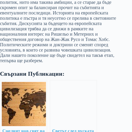
политик, нито има такива амбиции, а се старае да бъде
скромен опит за балансиран прочит на събитията и
евентуалните последици. Историята на европейската
политика е пъстра и тя неусетно се прелива в световните
събития. Дискусията за бъдещето на европейската
цивилизация трябва да се движи в рамките на
националния интерес на Ришельо и Метерних и
обществения договор на Жан-Жак Русо и Томас Хобс.
Политическите режими и доктрини се сменят според
условията, в които се развива човешката цивилизация.
Дали нашето поколение ще бъде свидетел на такъв етап,
тепърва ще разберем.
Свързани Публикации:
Смелият нов свят на
Светът след руската