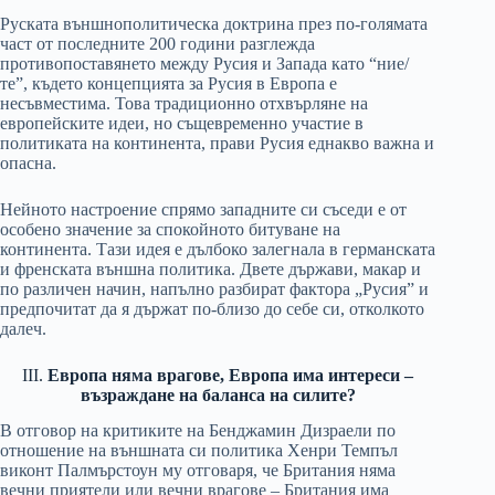
Руската външнополитическа доктрина през по-голямата
част от последните 200 години разглежда
противопоставянето между Русия и Запада като “ние/
те”, където концепцията за Русия в Европа е
несъвместима. Това традиционно отхвърляне на
европейските идеи, но същевременно участие в
политиката на континента, прави Русия еднакво важна и
опасна.
Нейното настроение спрямо западните си съседи е от
особено значение за спокойното битуване на
континента. Тази идея е дълбоко залегнала в германската
и френската външна политика. Двете държави, макар и
по различен начин, напълно разбират фактора „Русия” и
предпочитат да я държат по-близо до себе си, отколкото
далеч.
III.
Европа няма врагове, Европа има интереси –
възраждане на баланса на силите?
В отговор на критиките на Бенджамин Дизраели по
отношение на външната си политика Хенри Темпъл
виконт Палмърстоун му отговаря, че Британия няма
вечни приятели или вечни врагове – Британия има