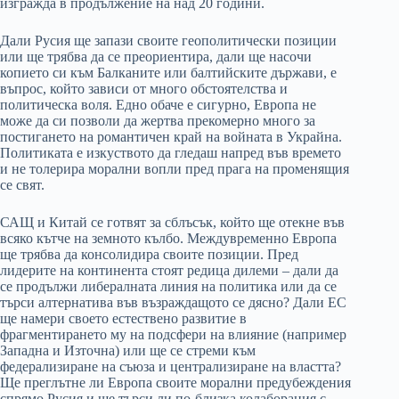
изгражда в продължение на над 20 години.
Дали Русия ще запази своите геополитически позиции
или ще трябва да се преориентира, дали ще насочи
копието си към Балканите или балтийските държави, е
въпрос, който зависи от много обстоятелства и
политическа воля. Едно обаче е сигурно, Европа не
може да си позволи да жертва прекомерно много за
постигането на романтичен край на войната в Украйна.
Политиката е изкуството да гледаш напред във времето
и не толерира морални вопли пред прага на променящия
се свят.
САЩ и Китай се готвят за сблъсък, който ще отекне във
всяко кътче на земното кълбо. Междувременно Европа
ще трябва да консолидира своите позиции. Пред
лидерите на континента стоят редица дилеми – дали да
се продължи либералната линия на политика или да се
търси алтернатива във възраждащото се дясно? Дали ЕС
ще намери своето естествено развитие в
фрагментирането му на подсфери на влияние (например
Западна и Източна) или ще се стреми към
федерализиране на съюза и централизиране на властта?
Ще преглътне ли Европа своите морални предубеждения
спрямо Русия и ще търси ли по-близка колаборация с