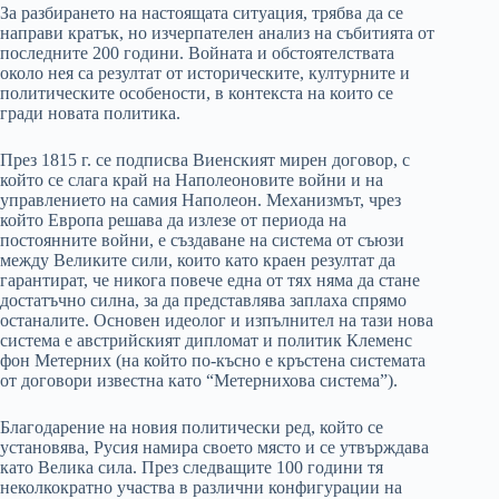
За разбирането на настоящата ситуация, трябва да се
направи кратък, но изчерпателен анализ на събитията от
последните 200 години. Войната и обстоятелствата
около нея са резултат от историческите, културните и
политическите особености, в контекста на които се
гради новата политика.
През 1815 г. се подписва Виенският мирен договор, с
който се слага край на Наполеоновите войни и на
управлението на самия Наполеон. Механизмът, чрез
който Европа решава да излезе от периода на
постоянните войни, е създаване на система от съюзи
между Великите сили, които като краен резултат да
гарантират, че никога повече една от тях няма да стане
достатъчно силна, за да представлява заплаха спрямо
останалите. Основен идеолог и изпълнител на тази нова
система е австрийският дипломат и политик Клеменс
фон Метерних (на който по-късно е кръстена системата
от договори известна като “Метернихова система”).
Благодарение на новия политически ред, който се
установява, Русия намира своето място и се утвърждава
като Велика сила. През следващите 100 години тя
неколкократно участва в различни конфигурации на