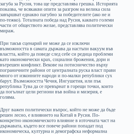
загуба за Русия, това ще представлява грешка. Историята
показва, че всякакви опити за разгром на велика сила
завършват еднакво пагубно за победителите (ако не и
по-тежко). Тоталната победа над Русия, каквато големи
части от обществото желае, представлява политически
мираж.
При такъв сценарий не може да се изключи
възможността в самата държава да настъпи вакуум във
властта, който да поведе след себе си редица проблеми
като икономически крах, социални брожения, дори и
вътрешен конфликт. Векове на потисничество върху
пограничните райони от централната руска власт прави
много от изконните народи и по-малки републики сух
барут. Възможността Чечня, Ингушетия, или пък
република Тува да се превърнат в горещи точки, които
да погълнат цели региони във война и мизерия, е
голяма.
Друг важен политически въпрос, който не може да бъде
решен лесно, е влиянието на Китай в Русия. По-
конкретно икономическото влияние в източната част на
държавата, където все повече райони попадат под
икономическа, културна и демографска неформална