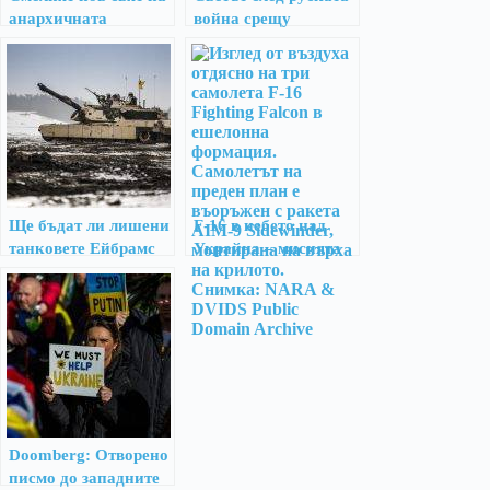
анархичната
война срещу
геополитика
Украйна
Ще бъдат ли лишени
F-16 в небето над
танковете Ейбрамс
Украйна – мисията
от урановата си
възможна
броня за Украйна?
Doomberg: Отворено
писмо до западните