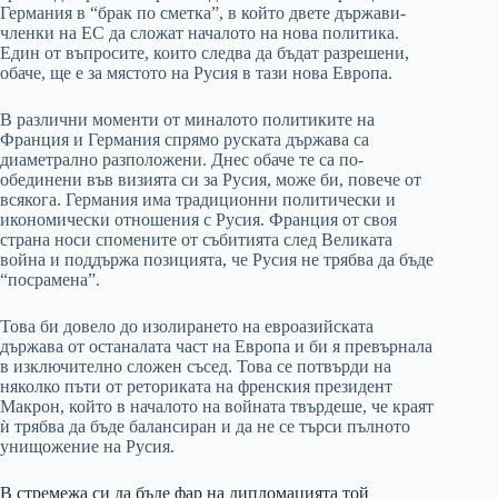
Германия в “брак по сметка”, в който двете държави-
членки на ЕС да сложат началото на нова политика.
Един от въпросите, които следва да бъдат разрешени,
обаче, ще е за мястото на Русия в тази нова Европа.
В различни моменти от миналото политиките на
Франция и Германия спрямо руската държава са
диаметрално разположени. Днес обаче те са по-
обединени във визията си за Русия, може би, повече от
всякога. Германия има традиционни политически и
икономически отношения с Русия. Франция от своя
страна носи спомените от събитията след Великата
война и поддържа позицията, че Русия не трябва да бъде
“посрамена”.
Това би довело до изолирането на евроазийската
държава от останалата част на Европа и би я превърнала
в изключително сложен съсед. Това се потвърди на
няколко пъти от реториката на френския президент
Макрон, който в началото на войната твърдеше, че краят
ѝ трябва да бъде балансиран и да не се търси пълното
унищожение на Русия.
В стремежа си да бъде фар на дипломацията той