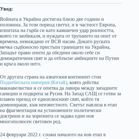
Увод:
Войната в Украйна достигна близо две години и
половина. За този период светът, и в частност Европа,
изпитаха на гърба си като камшичен удар реалността,
която ги заобикаля, и нуждата от трупането на опит от
времена, невиждани от ВСВ насам. Докато руската
мечка съдбоносно пристъпи границите на Украйна,
Западът прави опити да обедини около себе си
демократичния свят и да отблъсне амбициите на Путин
и кръга около него.
От другата страна на азиатския континент стои
Поднебесната империя (Китай)
, която действа
макиавелистки и се опитва да лавира между западните
санкции и подкрепа за Русия. На Запад САЩ се готви за
плавен преход от едноплюсният свят, който тя
доминираше, към неизвестното. Светът навлиза в етап
на фрагментация на установените политически
доктрини и на хоризонта се задава един нов
многополюсен световен ред.
24 февруари 2022 г. сложи началото на нов етап в