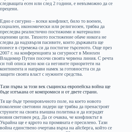
следващата есен или след 2 години, е невъзможно да се
прецени.
Едно е сигурно – всеки конфликт, било то военен,
социален, икономически или религиозен, трябва да
преследва реалистично постижими и материално
оценими цели. Тяхното постижение обаче никога не
следва да надхвърля пасивите, които държавата ще
понесе в стремежа си да постигне търсеното. Още през
2007 г. на конференцията за сигурност в Мюнхен
Владимир Путин посочи своята червена линия. С речта
си той описа ясно кои са неговите приоритети на
континента и направи намек за готовността си да
защити своята власт с нужните средства.
Тази първа за този век същинска европейска война ще
бъде изтъкана от компромиси и от двете страни.
Тя ще бъде тренировъчното поле, на което новото
поколение световни лидери ще трябва да пренастроят
струните на своята външна политика и да изградят
новия световен ред. Да се очаква, че конфликтът в
Украйна ще е ядрото на промяната е пресилено. Тази
война единствено очертава върха на айсберга, който се