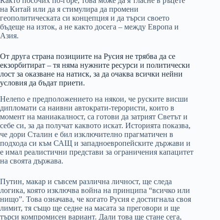
Както посочих по-горе, това може да я тласне в ръцете
на Китай или да я стимулира да промени
геополитическата си концепция и да търси своето
бъдеще на изток, а не както досега – между Европа и
Азия.
От друга страна позициите на Русия не трябва да се
екзорбитират – тя няма нужните ресурси и политически
лост за оказване на натиск, за да очаква всички нейни
условия да бъдат приети.
Нелепо е предположението на някои, че руските висши
дипломати са наивни автократи-терористи, които в
момент на маниакалност, са готови да затрият Светът и
себе си, за да получат каквото искат. Историята показва,
че дори Сталин е бил изключително прагматичен в
подхода си към САЩ и западноевропейските държави и
е имал реалистични представи за ограничения капацитет
на своята държава.
Путин, макар и съвсем различна личност, ще следа
логика, която изключва война на принципа “всичко или
нищо”. Това означава, че когато Русия е достигнала своя
лимит, тя също ще седне на масата за преговори и ще
търси компромисен вариант. Дали това ще стане сега,