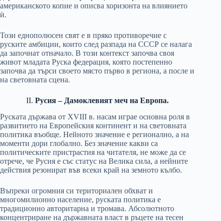
американското копие и описва хоризонта на влиянието
ѝ.
Този еднополюсен свят е в пряко противоречие с
руските амбиции, които след разпада на СССР се налага
да започнат отначало. В този контекст започва своя
живот младата Руска федерация, която постепенно
започва да търси своето място първо в региона, а после и
на световната сцена.
II.
Русия – Дамоклевият меч на Европа.
Руската държава от XVIII в. насам играе основна роля в
развитието на Европейския континент и на световната
политика въобще. Нейното значение е регионално, а на
моменти дори глобално. Без значение какви са
политическите пристрастия на читателя, не може да се
отрече, че Русия е със статус на Велика сила, а нейните
действия резонират във всеки край на земното кълбо.
Въпреки огромния си териториален обхват и
многомилионно население, руската политика е
традиционно авторитарна и тромава. Абсолютното
концентриране на държавната власт в ръцете на тесен