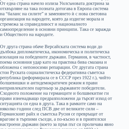
От една страна начело излиза Уилсъновата доктрина за
отхвърляне на така позната дотогава в Европа система
на “баланс на силите” и заменянето ѝ с нова световна
организация на народите, която да издигне морала и
стремежа за справедливост и националното
самоопределение в основни принципи. Така се заражда
и Обществото на народите.
От друга страна обаче Версайската система води до
дълбока дипломатическа, икономическа и политическа
изолация на победените държави. Германия, в частност,
поема основния удар като на практика бива смазана и
обложена с непоносими репарации. От другата страна
стои Руската социалистическа федеративна съветска
република (реформирала се в СССР през 1922 г.), чийто
болшевишки и антидемократичен режим я прави
непривлекателен партньор за държавите победители.
Сходното положение на германците и болшвекитие ги
прави изненадващо предразположени да търсят изход от
ситуацията си една в друга. Така в рамките само на
няколко години след ПСВ две от великите сили –
Германският райх и съветска Русия се превръщат от
врагове в търпими съседи, а по-късно и в приятелски
настроени държави (което за пръв път си проличава явно