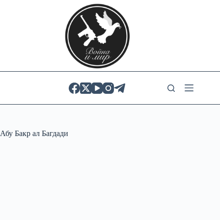
Skip
to
content
Абу Бакр ал Багдади