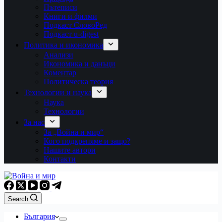
Пътеписи
Книги и филми
Подкаст СловоРед
Подкаст u-digest
Политика и икономика
Анализи
Икономика и данъци
Коментар
Политическа теория
Технологии и наука
Наука
Технологии
За нас
За „Война и мир“
Кого подкрепяме и защо?
Нашите автори
Контакти
Search
България