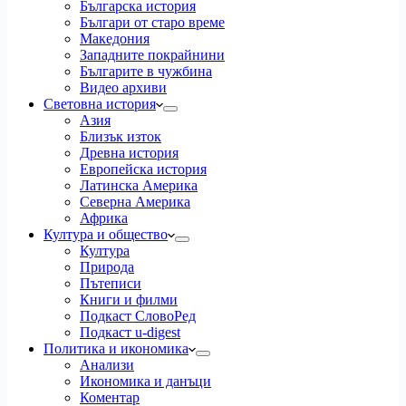
Българска история
Българи от старо време
Македония
Западните покрайнини
Българите в чужбина
Видео архиви
Световна история
Азия
Близък изток
Древна история
Европейска история
Латинска Америка
Северна Америка
Африка
Култура и общество
Култура
Природа
Пътеписи
Книги и филми
Подкаст СловоРед
Подкаст u-digest
Политика и икономика
Анализи
Икономика и данъци
Коментар