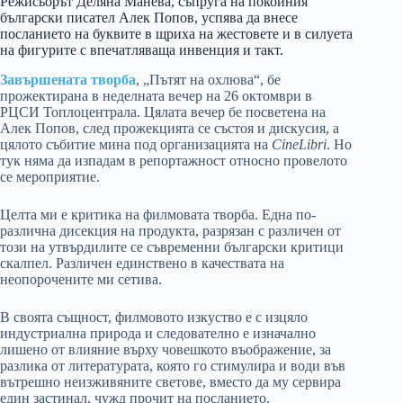
Режисьорът Деляна Манева, съпруга на покойния
български писател Алек Попов, успява да внесе
посланието на буквите в щриха на жестовете и в силуета
на фигурите с впечатляваща инвенция и такт.
Завършената творба
, „Пътят на охлюва“, бе
прожектирана в неделната вечер на 26 октомври в
РЦСИ Топлоцентрала. Цялата вечер бе посветена на
Алек Попов, след прожекцията се състоя и дискусия, а
цялото събитие мина под организацията на
CineLibri
. Но
тук няма да изпадам в репортажност относно провелото
се мероприятие.
Целта ми е критика на филмовата творба. Една по-
различна дисекция на продукта, разрязан с различен от
този на утвърдилите се съвременни български критици
скалпел. Различен единствено в качествата на
неопорочените ми сетива.
В своята същност, филмовото изкуство е с изцяло
индустриална природа и следователно е изначално
лишено от влияние върху човешкото въображение, за
разлика от литературата, която го стимулира и води във
вътрешно неизживяните светове, вместо да му сервира
един застинал, чужд прочит на посланието.