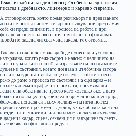
Тежка е съдбата на един творец. Особено на един голям
писател в дребнавото, лицемерно и кърваво съвремие.
А отговорността, която поема режисьорът в предаването,
аналитичното и систематизирано тълкувание пред самия
себе си преди снимките, в процеса на работа и при
финализирането на окончателния облик на филмовата
творба по дадена литературна такава, тя е огромна.
Такава отговорност може да бъде понесена и успешно
издържана, когато режисьорът е наясно с величието на
литературата като способ за изразяване на неизказаните
душевни състояния, когато познава в дълбочина автора
на литературната творба, още повече – работи с него
рамо до рамо в процеса по съставяне на сценария – и
владее кинематографичните похвати, проумявайки
лещите на обектива не просто като човешко око, а като
божествено същество, което едновременно концентрира,
фокусира погледа си върху малкия – на пръв поглед
примитивен и профанен – детайл, върху общата картина
и отделните, многомилионни и многопластови чувства
в дадения кадър, сцена, секвенция и завършената лента,
съставляващи финалния продукт.