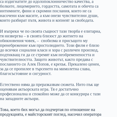
са издигнатите до идолопоклонничество качества, а
болките, лицемерието, гордостта, самотата и обичта са
интимните, фини и скромни послания, които не са
насочени към масите, а към онези чувствителни души,
които разбират пътя, живота и копнеят за свободата.
И въпреки че по своята същност тази творба е елитарна,
тя низвергва – в своята близост до житието на
обикновения човек, – снобизма и присъщото му
пренебрежение към простолюдието. Този филм е близо
до всички социални класи и хора с различен произход,
подтикващ ги да се стремят към необременеността и
чувствителността. Защото животът, както предава с
посланието си Алек Попов, е крехък. Прекалено ценен,
за да се пропилее в търсенето на мимолетна слава,
благосъстояние и сигурност.
Естествено няма да преразказвам сюжета. Нито пък ще
оценявам актьорската игра. Тя е достатъчно
професионална и спокойно може да се конкурира с тази
на западните актьори.
Това, което бих могъл да подчертая по отношение на
продукцията, е майсторският поглед, насочил оператора