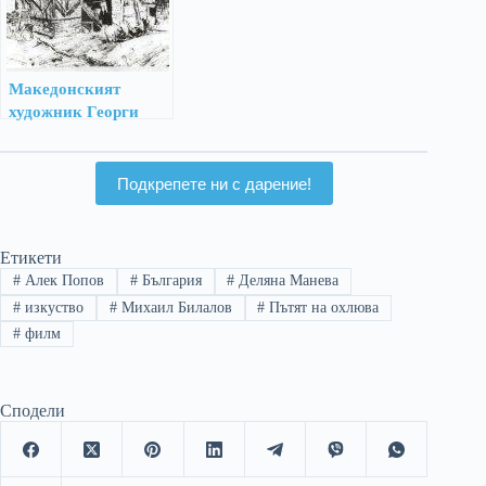
Македонският
художник Георги
Ачески – Аче
Подкрепете ни с дарение!
Етикети
#
Алек Попов
#
България
#
Деляна Манева
#
изкуство
#
Михаил Билалов
#
Пътят на охлюва
#
филм
Сподели