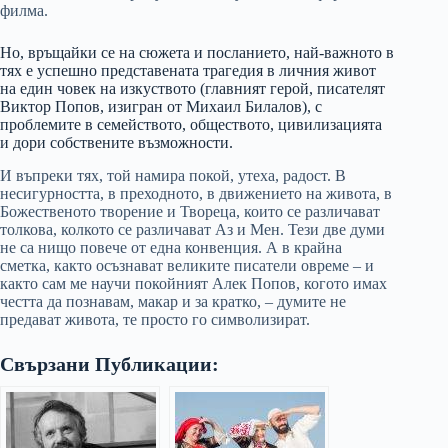
филма.
Но, връщайки се на сюжета и посланието, най-важното в
тях е успешно представената трагедия в личния живот
на един човек на изкуството (главният герой, писателят
Виктор Попов, изигран от Михаил Билалов), с
проблемите в семейството, обществото, цивилизацията
и дори собствените възможности.
И въпреки тях, той намира покой, утеха, радост. В
несигурността, в преходното, в движението на живота, в
Божественото творение и Твореца, които се различават
толкова, колкото се различават Аз и Мен. Тези две думи
не са нищо повече от една конвенция. А в крайна
сметка, както осъзнават великите писатели овреме – и
както сам ме научи покойният Алек Попов, когото имах
честта да познавам, макар и за кратко, – думите не
предават живота, те просто го символизират.
Свързани Публикации: