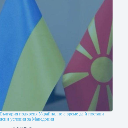
България подкрепя Украйна, но е време да ѝ постави
ясни условия за Македония