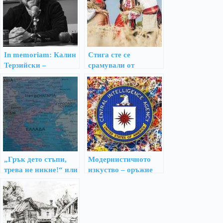
In memoriam: Калин
Стига сте се
Терзийски –
срамували от
неудобният човек на
„селските“ си имена
литературата
или значението на
българските имена
„Грък дето стъпи,
Модернистичното
трева не никне!“ или
изкуство – оръжие
за българите и
на ЦРУ
гърците