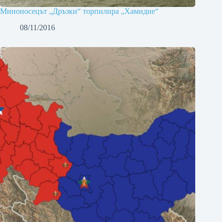
Миноносецът „Дръзки“ торпилира „Хамидие“
08/11/2016