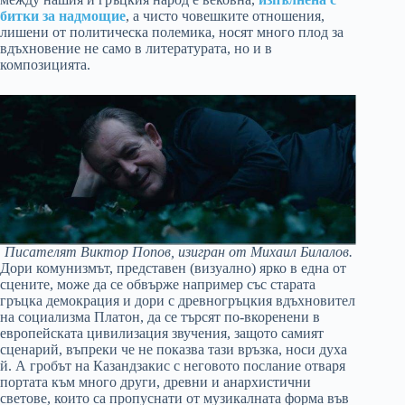
битки за надмощие
, а чисто човешките отношения,
лишени от политическа полемика, носят много плод за
вдъхновение не само в литературата, но и в
композицията.
Писателят Виктор Попов, изигран от Михаил Билалов.
Дори комунизмът, представен (визуално) ярко в една от
сцените, може да се обвърже например със старата
гръцка демокрация и дори с древногръцкия вдъхновител
на социализма Платон, да се търсят по-вкоренени в
европейската цивилизация звучения, защото самият
сценарий, въпреки че не показва тази връзка, носи духа
й. А гробът на Казандзакис с неговото послание отваря
портата към много други, древни и анархистични
светове, които са пропуснати от музикалната форма във