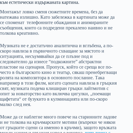
към естетически издържаната картина.
Монтажът ловко сменя сюжетните времена, без да
натежава излишно. Като забележка в картината може да
се споменат телефонните обаждания и анимираните
съобщения, които са подредени прекалено наивно и не
толкова креативно.
Музиката не е достатъчно аналитична и вглъбена, а по-
скоро навлиза в първичното схващане за мястото и
ситуацията, несъумявайки да се плъзне под и
следователно да изнесе “подкожните” абстрактни
пластове на сценария. Пропуск, който се среща все по-
често в българското кино и театър, сякаш пренебрегващи
ролята на композитора в основното послание. Така
например в този филм, когато сцената навлиза в гръцкия
свят, музиката подема клиширан гръцки лайтмотив с
опит за новаторство като включва цигулки, „поемащи
щафетата“ от бузукито в кулминацията или по-скоро
малко след нея.
Може да се наблегне много повече на старинните ладове
и не толкова на кръчмарските мотиви (въпреки че някои
от гръцките сцени са именно в кръчми), защото връзката
между нашия и гръцкия народ е вековна,
изпълнена с