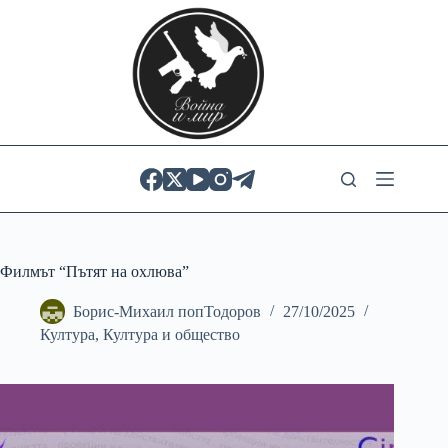
Skip
to
content
Филмът “Пътят на охлюва”
Борис-Михаил попТодоров
27/10/2025
Култура
,
Култура и общество