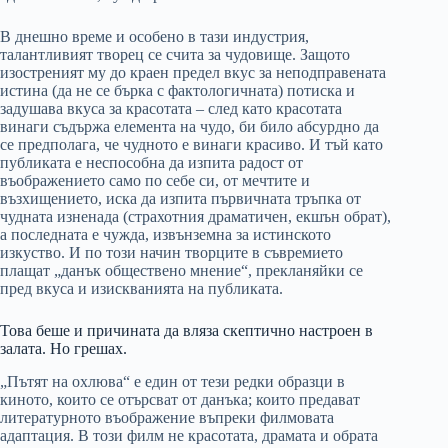
В днешно време и особено в тази индустрия,
талантливият творец се счита за чудовище. Защото
изостреният му до краен предел вкус за неподправената
истина (да не се бърка с фактологичната) потиска и
задушава вкуса за красотата – след като красотата
винаги съдържа елемента на чудо, би било абсурдно да
се предполага, че чудното е винаги красиво. И тъй като
публиката е неспособна да изпита радост от
въображението само по себе си, от мечтите и
възхищението, иска да изпита първичната тръпка от
чудната изненада (страхотния драматичен, екшън обрат),
а последната е чужда, извънземна за истинското
изкуство. И по този начин творците в съвремието
плащат „данък обществено мнение“, прекланяйки се
пред вкуса и изискванията на публиката.
Това беше и причината да вляза скептично настроен в
залата. Но грешах.
„Пътят на охлюва“ е един от тези редки образци в
киното, които се отърсват от данъка; които предават
литературното въображение въпреки филмовата
адаптация. В този филм не красотата, драмата и обрата