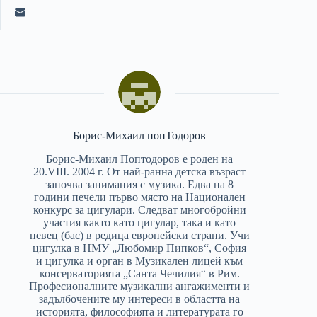
Борис-Михаил попТодоров
Борис-Михаил Поптодоров е роден на
20.VIII. 2004 г. От най-ранна детска възраст
започва занимания с музика. Едва на 8
години печели първо място на Национален
конкурс за цигулари. Следват многобройни
участия както като цигулар, така и като
певец (бас) в редица европейски страни. Учи
цигулка в НМУ „Любомир Пипков“, София
и цигулка и орган в Музикален лицей към
консерваторията „Санта Чечилия“ в Рим.
Професионалните музикални ангажименти и
задълбочените му интереси в областта на
историята, философията и литературата го