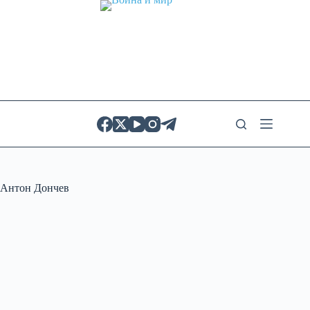
Skip
to
content
Антон Дончев