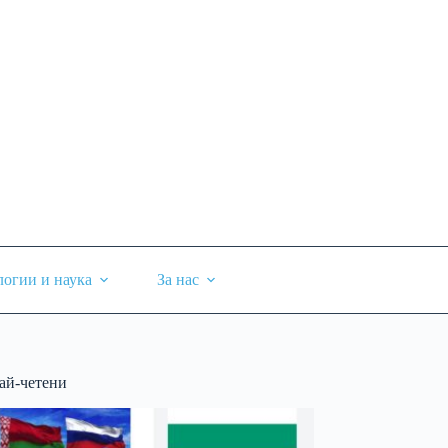
логии и наука
За нас
ай-четени