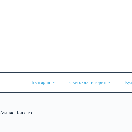
Skip
to
content
България
Световна история
Кул
Атанас Чопката