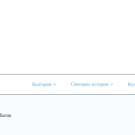
Skip
to
content
България
Световна история
Кул
Батак