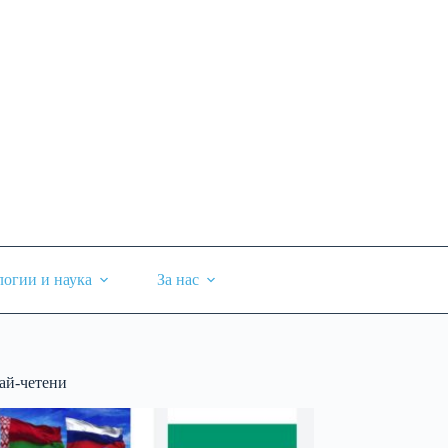
логии и наука
За нас
ай-четени