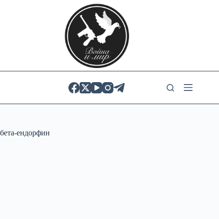
Skip
to
content
бета-ендорфин