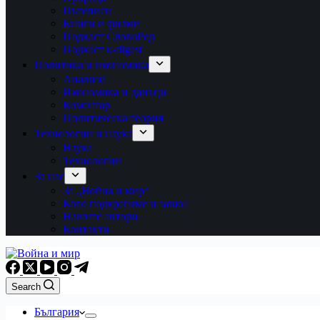
Пътеписи
Книги и филми
Подкаст СловоРед
Подкаст u-digest
Политика и икономика
Анализи
Икономика и данъци
Коментар
Политическа теория
Технологии и наука
Наука
Технологии
За нас
За „Война и мир“
Кого подкрепяме и защо?
Нашите автори
Контакти
Search
България