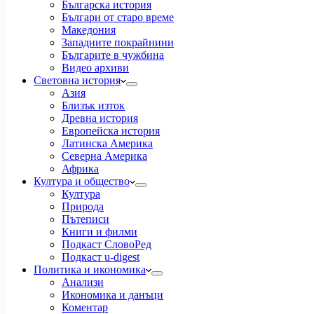
Българска история
Българи от старо време
Македония
Западните покрайнини
Българите в чужбина
Видео архиви
Световна история
Азия
Близък изток
Древна история
Европейска история
Латинска Америка
Северна Америка
Африка
Култура и общество
Култура
Природа
Пътеписи
Книги и филми
Подкаст СловоРед
Подкаст u-digest
Политика и икономика
Анализи
Икономика и данъци
Коментар