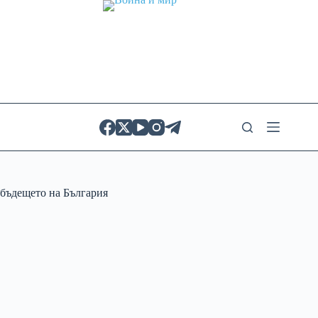
Skip
to
content
бъдещето на България