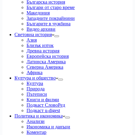
Българска история
Българи от старо време
Македония
Западните покрайнини
Българите в чужбина
Видео архиви
Световна история
Азия
Близък изток
Древна история
Европейска история
Латинска Америка
Северна Америка
Африка
Култура и общество
Култура
Природа
Пътеписи
Книги и филми
Подкаст СловоРед
Подкаст u-digest
Политика и икономика
Анализи
Икономика и данъци
Коментар