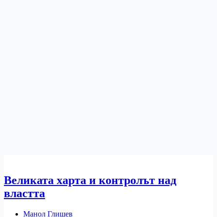
Великата харта и контролът над
властта
Манол Глишев