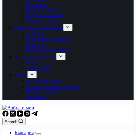
Пътеписи
Книги и филми
Подкаст СловоРед
Подкаст u-digest
Политика и икономика
Анализи
Икономика и данъци
Коментар
Политическа теория
Технологии и наука
Наука
Технологии
За нас
За „Война и мир“
Кого подкрепяме и защо?
Нашите автори
Контакти
Search
България