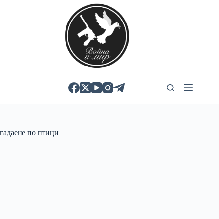
Skip
to
content
гадаене по птици