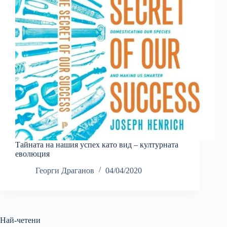
Тайната на нашия успех като вид – културната
еволюция
Георги Драганов
04/04/2020
Най-четени