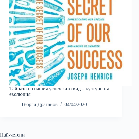
Тайната на нашия успех като вид – културната
еволюция
Георги Драганов
04/04/2020
Най-четени