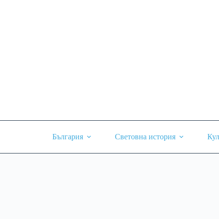
Skip
to
content
България
Световна история
Кул