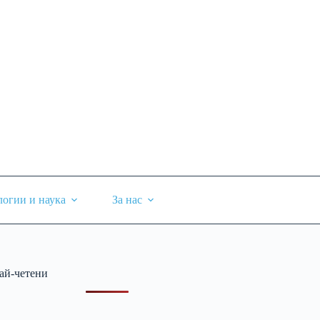
логии и наука
За нас
ай-четени