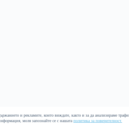
ржанието и рекламите, които виждате, както и за да анализираме трафик
Политика за поверителност
 информация, моля запознайте се с нашата
политика за поверителност.
р. Сайтът е оптимизиран от
Сергей Петров - Араджиони
и агенц