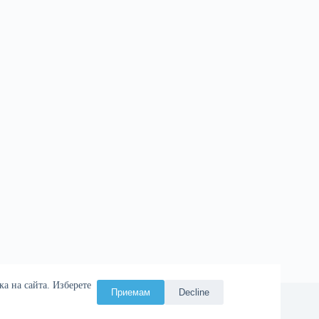
а на сайта. Изберете
Приемам
Decline
ия
Атаман