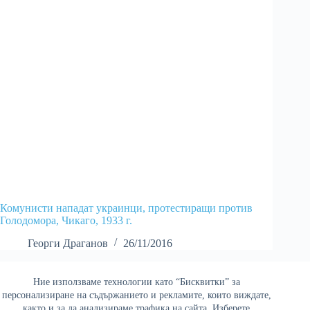
Комунисти нападат украинци, протестиращи против
Голодомора, Чикаго, 1933 г.
Георги Драганов
26/11/2016
Ние използваме технологии като “Бисквитки” за
Най-четени
персонализиране на съдържанието и рекламите, които виждате,
както и за да анализираме трафика на сайта. Изберете