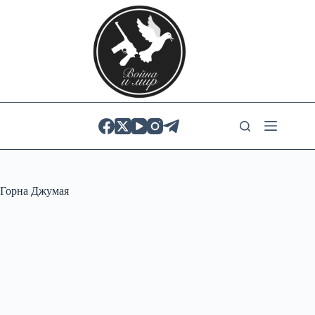
Skip
to
content
Горна Джумая