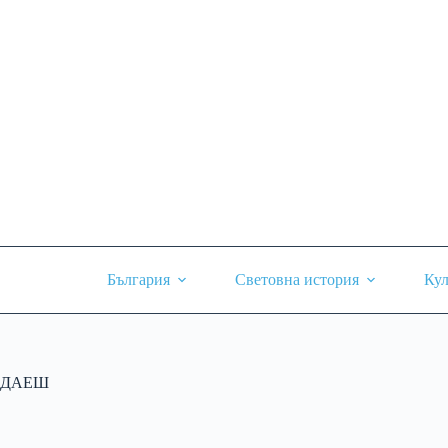
Skip
to
content
България
Световна история
Кул
ДАЕШ