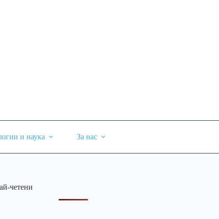
логии и наука
За нас
ай-четени