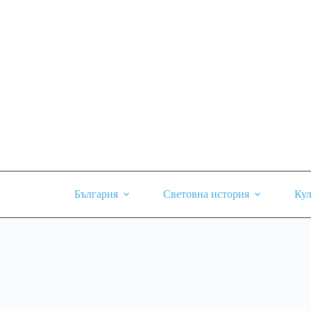
Skip
to
content
България
Световна история
Кул