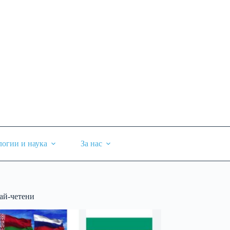
логии и наука
За нас
ай-четени