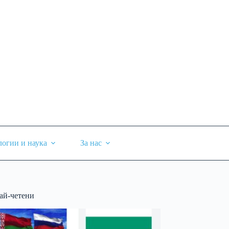
логии и наука
За нас
ай-четени