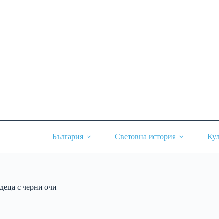
Skip
to
content
България
Световна история
Кул
деца с черни очи