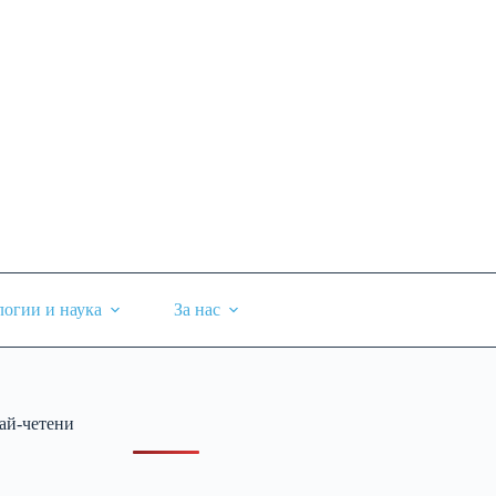
логии и наука
За нас
ай-четени