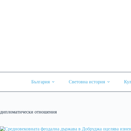
Skip
to
content
България
Световна история
Кул
дипломатически отношения