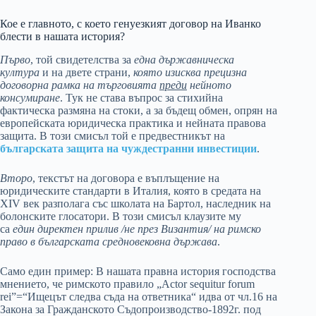
Кое е главното, с което генуезкият договор на Иванко
блести в нашата история?
Първо
, той свидетелства за
една държавническа
култура
и на двете страни,
която изисква прецизна
договорна рамка на търговията
преди
нейното
консумиране
. Тук не става въпрос за стихийна
фактическа размяна на стоки, а за бъдещ обмен, опрян на
европейската юридическа практика и нейната правова
защита. В този смисъл той е предвестникът на
българската защита на чуждестранни инвестиции
.
Второ
, текстът на договора е въплъщение на
юридическите стандарти в Италия, която в средата на
XIV век разполага със школата на Бартол, наследник на
болонските глосатори. В този смисъл клаузите му
са
един директен прилив /не през Византия/ на римско
право в българската средновековна държава
.
Само един пример: В нашата правна история господства
мнението, че римското правило „Actor sequitur forum
rei”=“Ищецът следва съда на ответника“ идва от чл.16 на
Закона за Гражданското Съдопроизводство-1892г. под