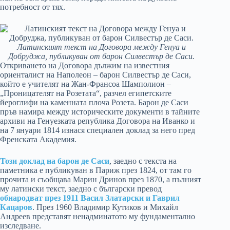
потребност от тях.
Латинският текст на Договора между Генуа и
Добруджа, публикуван от барон Силвестър де Саси.
Откриването на Договора дължим на известния
ориенталист на Наполеон – барон Силвестър де Саси,
който е учителят на Жан-Франсоа Шамполион –
„Проницателят на Розетата“, разчел египетските
йероглифи на каменната плоча Розета. Барон де Саси
пръв намира между историческите документи в тайните
архиви на Генуезката република Договора на Иванко и
на 7 януари 1814 изнася специален доклад за него пред
Френската Академия.
Този доклад на барон де Саси
, заедно с текста на
паметника е публикуван в Париж през 1824, от там го
прочита и съобщава Марин Дринов през 1870, а пълният
му латински текст, заедно с български превод
обнародват през 1911 Васил Златарски и Гаврил
Кацаров
. През 1960 Владимир Кутиков и Михайл
Андреев представят ненадминатото му фундаментално
изследване.