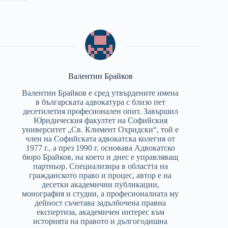
Валентин Брайков
Валентин Брайков е сред утвърдените имена
в българската адвокатура с близо пет
десетилетия професионален опит. Завършил
Юридическия факултет на Софийския
университет „Св. Климент Охридски“, той е
член на Софийската адвокатска колегия от
1977 г., а през 1990 г. основава Адвокатско
бюро Брайков, на което и днес е управляващ
партньор. Специализира в областта на
гражданското право и процес, автор е на
десетки академични публикации,
монография и студии, а професионалната му
дейност съчетава задълбочена правна
експертиза, академичен интерес към
историята на правото и дългогодишна