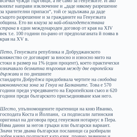
всички чужди търговци, а не само за генуезките. И ако
князът направи изключение и „даде някому разрешение
за хранителни припаси“, той се задължава да даде
същото разрешение и за гражданите на Генуезката
община. Ето ви
клауза за най-облагодетелствана
страна
в един международен договор от края на XIV
век т.е. 100 години по-рано от предполаганата й поява в
края на XV в.
Пето
, Генуезката република и Добруджанското
княжество се договарят за вносно и износно мито на
стоки в размер на 1% (един процент), което практически
означавало
безмитна търговия между две европейски
държави
и по днешните
стандарти
Добруджа
придобивала чертите на
свободна
икономическа зона за Генуа на Балканите.
Това е 570
години преди учредяването на Европейския съюз и 620
години преди българското присъединяване към него.
Шесто,
упълномощените пратеници на княз Иванко,
господата Коста и Йолпани, са подписали латинския
оригинал на договора пред генуезкия нотариус в Пера.
Няма данни за негов гръцки или български вариант.
Значи тези двама български посланици са разбирали
добре какво подписват като език, правно значение и