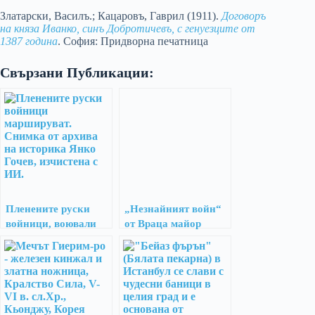
Златарски, Василъ.; Кацаровъ, Гаврил (1911).
Договоръ
на княза Иванко, синъ Добротичевъ, с генуезците от
1387 година
. София: Придворна печатница
Свързани Публикации:
Пленените руски
„Незнайният войн“
войници, воювали
от Враца майор
срещу България през
Савов отблъсква
1916 г.
руснаците в
Добруджа през 1916
г.