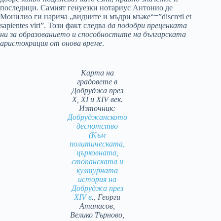
последици. Самият генуезки нотариус Антонио де
Монилио ги нарича „видните и мъдри мъже“=”discreti et
sapientes viri”. Този факт следва
да подобри преценката
ни за образованието и способностите на българската
аристокрация от онова време
.
Карта на
градовете в
Добруджа през
X, XI и XIV век.
Източник:
Добруджанското
деспотство
(Към
политическата,
църковната,
стопанската и
културната
история на
Добруджа през
ХІV в
., Георги
Атанасов,
Велико Търново,