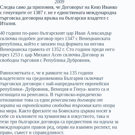
2009
Следва само да припомня, че Договорът на Княз Иванко
с генуезците от 1387 г. не е единствената международна
търговска договорна връзка на български владетел с
Италия.
40 години по-рано българският цар Иван Александър
сключва подобен договор през 1347 с Венецианската
република, който е запазен под формата на негова
Венецианска грамота от 1352 г. Сто години преди него
през 1253 г. цар Михаил Асен сключва Договор за
свободна търговия с Република Дубровник.
Равносметката е, че в рамките на 135 години
владетелите на средновековна България сключват
търговски договори с най-напредналите европейски
републики- Дубровник, Венеция и Генуа- които са и
огнищата на ренесанса. В търговско-юридическо
отношение това са едни
ренесансови договори от
зората на европейската свободна търговия
като опора
на мира. Както фреските на Боянската църква носят в
себе си кълновете на хуманизма в изкуството, така и
тези три български договора са предвестник на идеала за
международен правов ред, опрян на взаимен респект, на
право, съвест и справедливост.