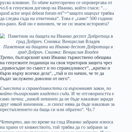
руско влияние. То обаче категорично се опровергава от
чл.6 в генуезкия договор на Иванко, който гласи: “…
quod actor sequi debeat forum rei”=“защото ищецът трябва
да следва съда на ответника“. Това е „само“ 500 години
по-рано. Кой ни е виновен, че не си знаем историята?
Паметник на бащата на Иванко деспот Добротица в
град Добрич. Снимка: Венцислав Владев
Трето
, българският княз Иванко тържествено обещава
на генуезките поданици на своя територия защита чрез
„правосъдие по съвест и по справедливост“, „кратко и
бързо върху всички дела“, „тъй и по начин, че те да
бъдат заслужено доволни от него“.
Съвестта и справедливостта са върховният закон, по
който българският владетел съди
. И че отговорността е
само лична: „никой невинен да не бъде наказван заради
друг някой виновник…и синът няма да бъде наказван за
престъплението на баща си или обратно“. Чл.7
Четвърто
, ако по време на глад Иванко забрани износа
на храни от княжеството, той трябва да го забрани за