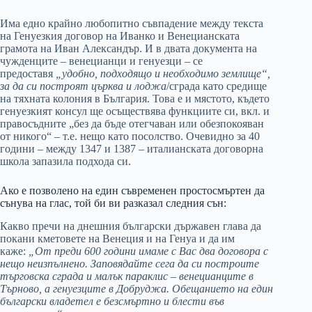
Има едно крайно любопитно съвпадение между текста
на Генуезкия договор на Иванко и Венецианската
грамота на Иван Александър. И в двата документа на
чужденците – венецианци и генуезци – се
предоставя
„удобно, подходящо и необходимо землище“,
за да си построят църква и лоджа
/сграда като средище
на тяхната колония в България. Това е и мястото, където
генуезкият консул ще осъществява функциите си, вкл. и
правосъдните „без да бъде отегчаван или обезпокояван
от никого“ – т.е. нещо като посолство. Очевидно за 40
години – между 1347 и 1387 – италианската договорна
школа запазила подхода си.
Ако е позволено на един съвременен простосмъртен да
сънува на глас, той би ви разказал следния сън:
Какво пречи на днешния български държавен глава да
покани кметовете на Венеция и на Генуа и да им
каже:
„От преди 600 години имаме с Вас два договора с
нещо неизпълнено. Заповядайте сега да си построите
търговска сграда и малък параклис – венецианците в
Търново, а генуезците в Добруджа. Обещанието на един
български владетел е безсмъртно и блести във