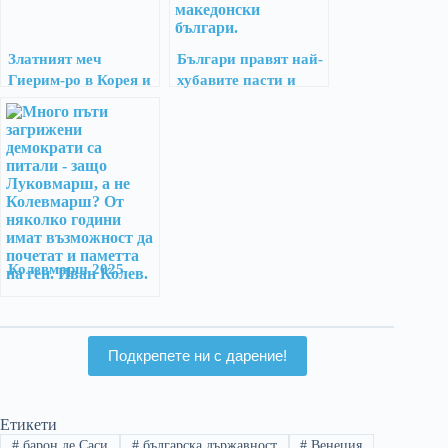
Златният меч
Българи правят най-
Гиерим-ро в Корея и
хубавите пасти и
българската следа
баници в Истанбул
Колевмарш 2025
Подкрепете ни с дарение!
Етикети
#
барон де Саси
#
българска държавност
#
Венеция