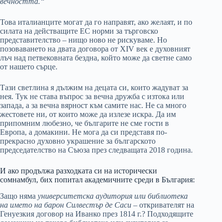
вечността.“
Това италианците могат да го направят, ако желаят, и по
силата на действащите ЕС норми за търговско
представителство – нищо ново не рискуваме. Но
позоваването на двата договора от XIV век е духовният
лъч над петвековната бездна, който може да светне само
от нашето сърце.
Тази светлина я дължим на децата си, които жадуват за
нея. Тук не става въпрос за вечна дружба с изтока или
запада, а за вечна вярност към самите нас. Не са много
жестовете ни, от които може да излезе искра. Да им
припомним любезно, че българите не сме гости в
Европа, а домакини. Не мога да си представя по-
прекрасно духовно украшение за българското
председателство на Съюза през следващата 2018 година.
И ако продължа разходката си на исторически
сомнамбул, бих попитал академичните среди в България:
Защо няма
университетска аудитория или библиотека
на името на барон Силвестър де Саси
– откривателят на
Генуезкия договор на Иванко през 1814 г.? Подходящите