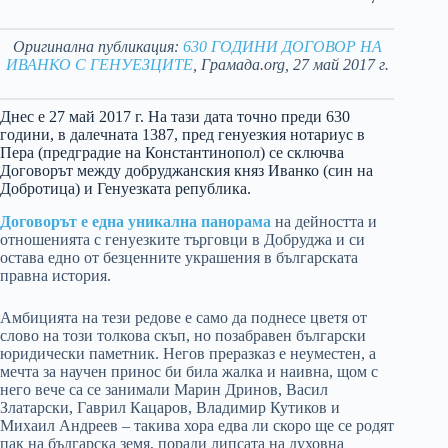
Оригинална публикация:
630 ГОДИНИ ДОГОВОР НА
ИВАНКО С ГЕНУЕЗЦИТЕ
, Грамада.org, 27 май 2017 г.
Днес е 27 май 2017 г. На тази дата точно преди 630
години, в далечната 1387, пред генуезкия нотариус в
Пера (предградие на Константинопол) се сключва
Договорът между добруджанския княз Иванко (син на
Добротица) и Генуезката република.
Договорът е една уникална панорама
на дейността и
отношенията с генуезките търговци в Добруджа и си
остава едно от безценните украшения в българската
правна история.
Амбицията на тези редове е само да поднесе цветя от
слово на този толкова скъп, но позабравен български
юридически паметник. Негов преразказ е неуместен, а
мечта за научен принос би била жалка и наивна, щом с
него вече са се занимали Марин Дринов, Васил
Златарски, Гаврил Кацаров, Владимир Кутиков и
Михаил Андреев – такива хора едва ли скоро ще се родят
пак на българска земя, поради липсата на духовна