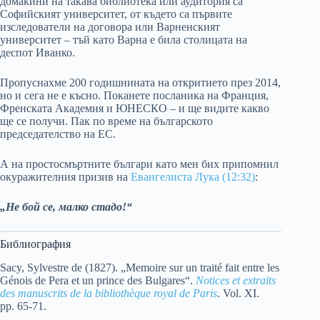
домакини на такава библиотека или аудитория са
Софийският университет, от където са първите
изследователи на договора или Варненският
университет – тъй като Варна е била столицата на
деспот Иванко.
Пропуснахме 200 годишнината на откритието през 2014,
но и сега не е късно. Поканете посланика на Франция,
Френската Академия и ЮНЕСКО – и ще видите какво
ще се получи. Пак по време на българското
председателство на ЕС.
А на простосмъртните българи като мен бих припомнил
окуражителния призив на
Евангелиста Лука (12:32)
:
„Не бой се, малко стадо!“
Библиография
Sacy, Sylvestre de (1827). „Memoire sur un traité fait entre les
Génois de Pera et un prince des Bulgares“.
Notices et extraits
des manuscrits de la bibliothèque royal de Paris
. Vol. XI.
pp. 65-71.